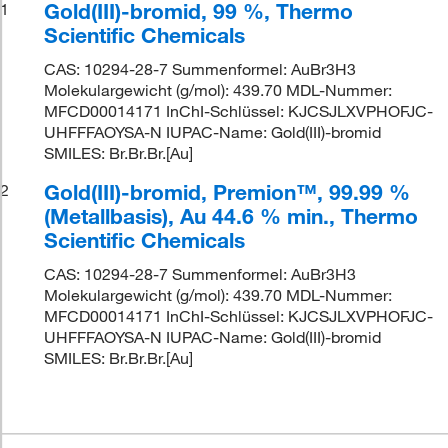
Gold(III)-bromid, 99 %, Thermo
1
Scientific Chemicals
CAS: 10294-28-7 Summenformel: AuBr3H3
Molekulargewicht (g/mol): 439.70 MDL-Nummer:
MFCD00014171 InChI-Schlüssel: KJCSJLXVPHOFJC-
UHFFFAOYSA-N IUPAC-Name: Gold(III)-bromid
SMILES: Br.Br.Br.[Au]
Gold(III)-bromid, Premion™, 99.99 %
2
(Metallbasis), Au 44.6 % min., Thermo
Scientific Chemicals
CAS: 10294-28-7 Summenformel: AuBr3H3
Molekulargewicht (g/mol): 439.70 MDL-Nummer:
MFCD00014171 InChI-Schlüssel: KJCSJLXVPHOFJC-
UHFFFAOYSA-N IUPAC-Name: Gold(III)-bromid
SMILES: Br.Br.Br.[Au]