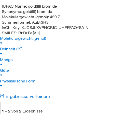
IUPAC Name:
gold(III) bromide
Synonyme:
gold(III) bromide
Molekulargewicht (g/mol):
439.7
Summenformel:
AuBr3H3
InChi Key:
KJCSJLXVPHOFJC-UHFFFAOYSA-N
SMILES:
Br.Br.Br.[Au]
Molekulargewicht (g/mol)
Reinheit (%)
Menge
Güte
Physikalische Form
Ergebnisse verfeinern
1
–
2
von
2
Ergebnisse