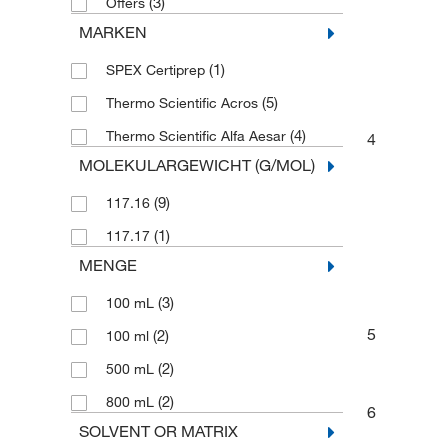
(3)
Offers
MARKEN
(1)
SPEX Certiprep
(5)
Thermo Scientific Acros
(4)
Thermo Scientific Alfa Aesar
4
MOLEKULARGEWICHT (G/MOL)
(9)
117.16
(1)
117.17
MENGE
(3)
100 mL
5
(2)
100 ml
(2)
500 mL
(2)
800 mL
6
SOLVENT OR MATRIX