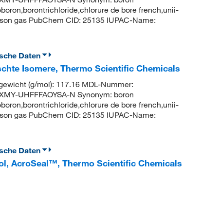
roboron,borontrichloride,chlorure de bore french,unii-
poison gas PubChem CID: 25135 IUPAC-Name:
ische Daten
schte Isomere, Thermo Scientific Chemicals
gewicht (g/mol): 117.16 MDL-Nummer:
IXMY-UHFFFAOYSA-N Synonym: boron
roboron,borontrichloride,chlorure de bore french,unii-
poison gas PubChem CID: 25135 IUPAC-Name:
ische Daten
nol, AcroSeal™, Thermo Scientific Chemicals