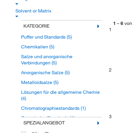
Solvent or Matrix
1
–
6
von
KATEGORIE
1
Puffer und Standards
(5)
Chemikalien
(5)
Salze und anorganische
Verbindungen
(5)
2
Anorganische Salze
(5)
Metalloidsalze
(5)
Lösungen für die allgemeine Chemie
(4)
Chromatographiestandards
(1)
3
Organische Standards
(1)
SPEZIALANGEBOT