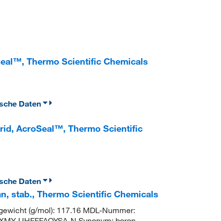
Seal™, Thermo Scientific Chemicals
ische Daten
rid, AcroSeal™, Thermo Scientific
ische Daten
n, stab., Thermo Scientific Chemicals
gewicht (g/mol): 117.16 MDL-Nummer:
IXMY-UHFFFAOYSA-N Synonym: boron