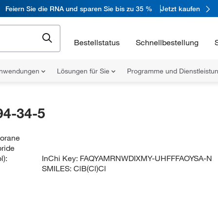
Feiern Sie die RNA und sparen Sie bis zu 35 %
Jetzt kaufen
Bestellstatus
Schnellbestellung
nwendungen
Lösungen für Sie
Programme und Dienstleist
94-34-5
borane
oride
):
InChi Key:
FAQYAMRNWDIXMY-UHFFFAOYSA-N
SMILES:
ClB(Cl)Cl