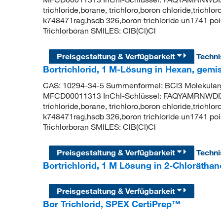
trichloride,borane, trichloro,boron chloride,trichlo
k748471rag,hsdb 326,boron trichloride un1741 
Trichlorboran SMILES: ClB(Cl)Cl
Preisgestaltung & Verfügbarkeit
Techn
Bortrichlorid, 1 M-Lösung in Hexan, gemi
CAS: 10294-34-5 Summenformel: BCl3 Molekular
MFCD00011313 InChI-Schlüssel: FAQYAMRNWD
trichloride,borane, trichloro,boron chloride,trichlo
k748471rag,hsdb 326,boron trichloride un1741 
Trichlorboran SMILES: ClB(Cl)Cl
Preisgestaltung & Verfügbarkeit
Techn
Bortrichlorid, 1 M Lösung in 2-Chlorätha
Preisgestaltung & Verfügbarkeit
Bor Trichlorid, SPEX CertiPrep™