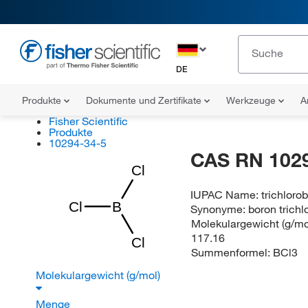
DE
Produkte
Dokumente und Zertifikate
Werkzeuge
A
Fisher Scientific
Produkte
10294-34-5
CAS RN 102
Cl
IUPAC Name:
trichloro
Cl
B
Synonyme:
boron trichl
Molekulargewicht (g/mol
117.16
Cl
Summenformel:
BCl3
Molekulargewicht (g/mol)
Menge