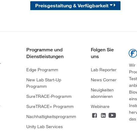
Preisgestaltung & Verfügbarkeit
Programme und
Folgen Sie
Dienstleistungen
uns
-
Wir
Edge Programm
Lab Reporter
Pro
Tes
New Lab Start-Up
News Corner
anb
Programm
Neuigkeiten
Bio
SureTRACE-Programm
abonnieren
ein
Ins
r
SureTRACE+ Programm
Webinare
her
Nachhaltigkeitsprogramm
das 
Unity Lab Services