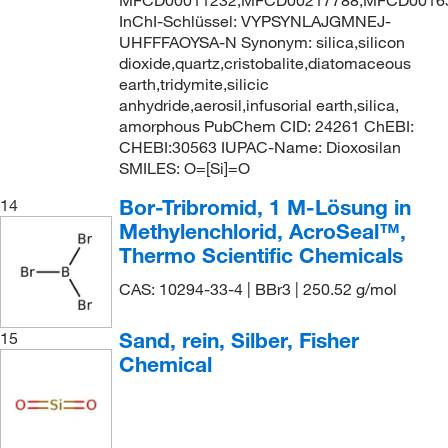
MFCD00011232,MFCD00217788,MFCD0016
InChI-Schlüssel: VYPSYNLAJGMNEJ-
UHFFFAOYSA-N Synonym: silica,silicon
dioxide,quartz,cristobalite,diatomaceous
earth,tridymite,silicic
anhydride,aerosil,infusorial earth,silica,
amorphous PubChem CID: 24261 ChEBI:
CHEBI:30563 IUPAC-Name: Dioxosilan
SMILES: O=[Si]=O
Bor-Tribromid, 1 M-Lösung in
14
Methylenchlorid, AcroSeal™,
Thermo Scientific Chemicals
CAS: 10294-33-4 | BBr3 | 250.52 g/mol
Sand, rein, Silber, Fisher
15
Chemical