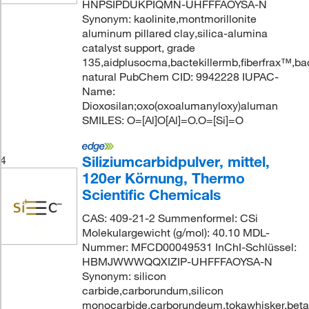
HNPSIPDUKPIQMN-UHFFFAOYSA-N
Synonym: kaolinite,montmorillonite
aluminum pillared clay,silica-alumina
catalyst support, grade
135,aidplusocma,bactekillermb,fiberfrax™,ba
natural PubChem CID: 9942228 IUPAC-
Name:
Dioxosilan;oxo(oxoalumanyloxy)aluman
SMILES: O=[Al]O[Al]=O.O=[Si]=O
Siliziumcarbidpulver, mittel,
4
120er Körnung, Thermo
Scientific Chemicals
CAS: 409-21-2 Summenformel: CSi
Molekulargewicht (g/mol): 40.10 MDL-
Nummer: MFCD00049531 InChI-Schlüssel:
HBMJWWWQQXIZIP-UHFFFAOYSA-N
Synonym: silicon
carbide,carborundum,silicon
monocarbide,carborundeum,tokawhisker,beta