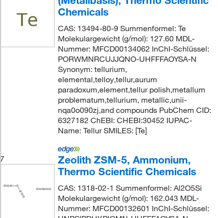
(Metallbasis), Thermo Scientific
Chemicals
CAS: 13494-80-9 Summenformel: Te
Molekulargewicht (g/mol): 127.60 MDL-
Nummer: MFCD00134062 InChI-Schlüssel:
PORWMNRCUJJQNO-UHFFFAOYSA-N
Synonym: tellurium,
elemental,telloy,tellur,aurum
paradoxum,element,tellur polish,metallum
problematum,tellurium, metallic,unii-
nqa0o090zj,and compounds PubChem CID:
6327182 ChEBI: CHEBI:30452 IUPAC-
Name: Tellur SMILES: [Te]
Zeolith ZSM-5, Ammonium,
7
Thermo Scientific Chemicals
CAS: 1318-02-1 Summenformel: Al2O5Si
Molekulargewicht (g/mol): 162.043 MDL-
Nummer: MFCD00132601 InChI-Schlüssel: