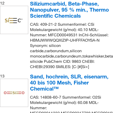
Siliziumcarbid, Beta-Phase,
12
Nanopulver, 95 % min., Thermo
Scientific Chemicals
CAS: 409-21-2 Summenformel: CSi
Molekulargewicht (g/mol): 40.10 MDL-
Nummer: MFCD00049531 InChI-Schlüssel:
HBMJWWWQQXIZIP-UHFFFAOYSA-N
Synonym: silicon
carbide,carborundum,silicon
monocarbide,carborundeum,tokawhisker,beta
silicide PubChem CID: 9863 ChEBI:
CHEBI:29390 SMILES: [C-]#[Si+]
Sand, hochrein, SLR, eisenarm,
13
40 bis 100 Mesh, Fisher
Chemical™
CAS: 14808-60-7 Summenformel: O2Si
Molekulargewicht (g/mol): 60.08 MDL-
Nummer: