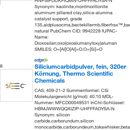
HNPSIPDUKPIQMN-UHFFFAOYSA-N
Synonym: kaolinite,montmorillonite
aluminum pillared clay,silica-alumina
catalyst support, grade
135,aidplusocma,bactekillermb,fiberfrax™,ba
natural PubChem CID: 9942228 IUPAC-
Name:
Dioxosilan;oxo(oxoalumanyloxy)aluman
SMILES: O=[Al]O[Al]=O.O=[Si]=O
Siliciumcarbidpulver, fein, 320er
8
Körnung, Thermo Scientific
Chemicals
CAS: 409-21-2 Summenformel: CSi
Molekulargewicht (g/mol): 40.10 MDL-
Nummer: MFCD00049531 InChI-Schlüssel:
HBMJWWWQQXIZIP-UHFFFAOYSA-N
Synonym: silicon
carbide,carborundum,silicon
monocarbide,carborundeum,tokawhisker,beta