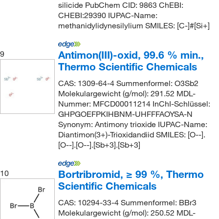
silicide PubChem CID: 9863 ChEBI:
CHEBI:29390 IUPAC-Name:
methanidylidynesilylium SMILES: [C-]#[Si+]
Antimon(III)-oxid, 99.6 % min.,
9
Thermo Scientific Chemicals
CAS: 1309-64-4 Summenformel: O3Sb2
Molekulargewicht (g/mol): 291.52 MDL-
Nummer: MFCD00011214 InChI-Schlüssel:
GHPGOEFPKIHBNM-UHFFFAOYSA-N
Synonym: Antimony trioxide IUPAC-Name:
Diantimon(3+)-Trioxidandiid SMILES: [O--].
[O--].[O--].[Sb+3].[Sb+3]
Bortribromid, ≥ 99 %, Thermo
10
Scientific Chemicals
CAS: 10294-33-4 Summenformel: BBr3
Molekulargewicht (g/mol): 250.52 MDL-