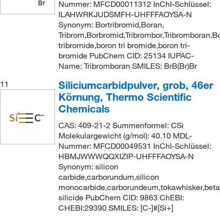
Nummer: MFCD00011312 InChI-Schlüssel:
ILAHWRKJUDSMFH-UHFFFAOYSA-N
Synonym: Bortribromid,Boran,
Tribrom,Borbromid,Tribrombor,Tribromboran,Bo
tribrornide,boron tri bromide,boron tri-
bromide PubChem CID: 25134 IUPAC-
Name: Tribromboran SMILES: BrB(Br)Br
Siliciumcarbidpulver, grob, 46er
11
Körnung, Thermo Scientific
Chemicals
CAS: 409-21-2 Summenformel: CSi
Molekulargewicht (g/mol): 40.10 MDL-
Nummer: MFCD00049531 InChI-Schlüssel:
HBMJWWWQQXIZIP-UHFFFAOYSA-N
Synonym: silicon
carbide,carborundum,silicon
monocarbide,carborundeum,tokawhisker,beta
silicide PubChem CID: 9863 ChEBI:
CHEBI:29390 SMILES: [C-]#[Si+]