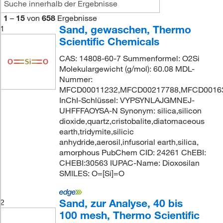
1
–
15
von
658
Ergebnisse
Sand, gewaschen, Thermo
1
Scientific Chemicals
CAS: 14808-60-7 Summenformel: O2Si
Molekulargewicht (g/mol): 60.08 MDL-
Nummer:
MFCD00011232,MFCD00217788,MFCD0016
InChI-Schlüssel: VYPSYNLAJGMNEJ-
UHFFFAOYSA-N Synonym: silica,silicon
dioxide,quartz,cristobalite,diatomaceous
earth,tridymite,silicic
anhydride,aerosil,infusorial earth,silica,
amorphous PubChem CID: 24261 ChEBI:
CHEBI:30563 IUPAC-Name: Dioxosilan
SMILES: O=[Si]=O
Sand, zur Analyse, 40 bis
2
100 mesh, Thermo Scientific