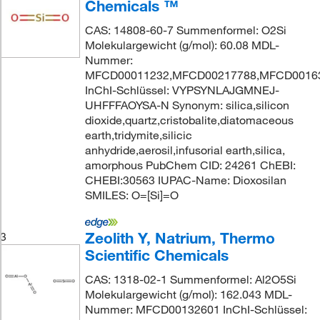
Chemicals ™
CAS: 14808-60-7 Summenformel: O2Si
Molekulargewicht (g/mol): 60.08 MDL-
Nummer:
MFCD00011232,MFCD00217788,MFCD0016
InChI-Schlüssel: VYPSYNLAJGMNEJ-
UHFFFAOYSA-N Synonym: silica,silicon
dioxide,quartz,cristobalite,diatomaceous
earth,tridymite,silicic
anhydride,aerosil,infusorial earth,silica,
amorphous PubChem CID: 24261 ChEBI:
CHEBI:30563 IUPAC-Name: Dioxosilan
SMILES: O=[Si]=O
Zeolith Y, Natrium, Thermo
3
Scientific Chemicals
CAS: 1318-02-1 Summenformel: Al2O5Si
Molekulargewicht (g/mol): 162.043 MDL-
Nummer: MFCD00132601 InChI-Schlüssel: