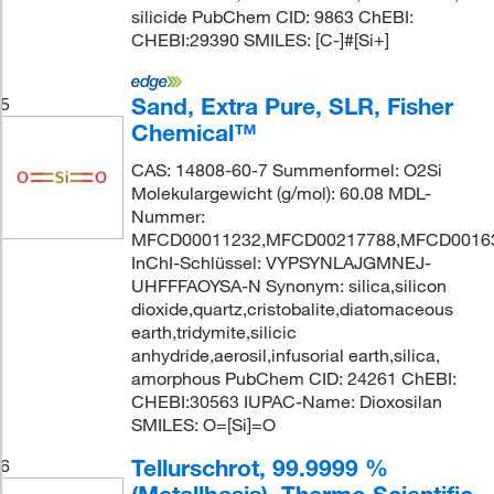
silicide PubChem CID: 9863 ChEBI:
CHEBI:29390 SMILES: [C-]#[Si+]
Sand, Extra Pure, SLR, Fisher
5
Chemical™
CAS: 14808-60-7 Summenformel: O2Si
Molekulargewicht (g/mol): 60.08 MDL-
Nummer:
MFCD00011232,MFCD00217788,MFCD0016
InChI-Schlüssel: VYPSYNLAJGMNEJ-
UHFFFAOYSA-N Synonym: silica,silicon
dioxide,quartz,cristobalite,diatomaceous
earth,tridymite,silicic
anhydride,aerosil,infusorial earth,silica,
amorphous PubChem CID: 24261 ChEBI:
CHEBI:30563 IUPAC-Name: Dioxosilan
SMILES: O=[Si]=O
Tellurschrot, 99.9999 %
6