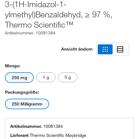
3-(1H-Imidazol-1-
ylmethyl)Benzaldehyd, ≥ 97 %,
Thermo Scientific™
Artikelnummer.
10081384
Ansicht ändern
Menge:
1 g
5 g
250 mg
Packungsgröße:
250 Milligramm
Artikelnummer.
10081384
Lieferant
Thermo Scientific Maybridge