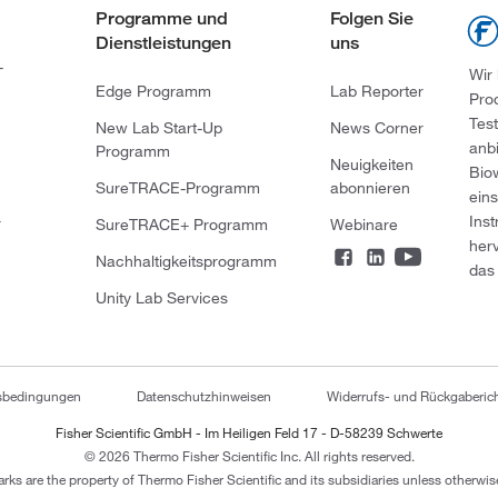
Programme und
Folgen Sie
Dienstleistungen
uns
-
Wir
Edge Programm
Lab Reporter
Pro
Tes
New Lab Start-Up
News Corner
anb
Programm
Neuigkeiten
Bio
SureTRACE-Programm
abonnieren
ein
Ins
r
SureTRACE+ Programm
Webinare
her
Nachhaltigkeitsprogramm
das 
Unity Lab Services
tsbedingungen
Datenschutzhinweisen
Widerrufs- und Rückgaberich
Fisher Scientific GmbH - Im Heiligen Feld 17 - D-58239 Schwerte
© 2026 Thermo Fisher Scientific Inc. All rights reserved.
arks are the property of Thermo Fisher Scientific and its subsidiaries unless otherwise