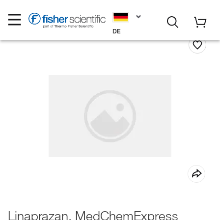
DE
Linaprazan, MedChemExpress