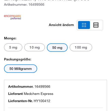
Artikelnummer.
16499566
Ansicht ändern
Menge:
5 mg
10 mg
100 mg
50 mg
Packungsgröße:
50 Milligramm
Artikelnummer.
16499566
Lieferant
Medchem Express
Lieferanten-Nr.
HY100412