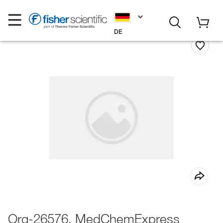
DE
Org-26576, MedChemExpress