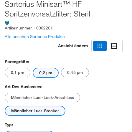
Sartorius Minisart™ HF
Spritzenvorsatzfilter: Steril
Artikelnummer.
10002261
Alle ansehen Sartorius Produkte
Ansicht ändern
Porengröße:
0,1 μm
0,45 μm
0,2 μm
Art Des Auslasses:
Männlicher Luer-Lock-Anschluss
Männlicher Luer-Stecker
Typ: