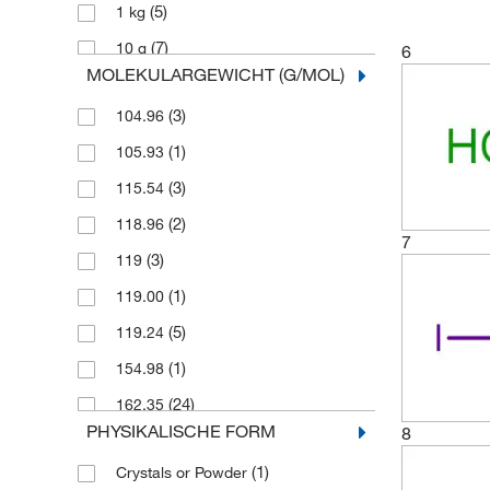
(5)
1 kg
(7)
10 g
6
MOLEKULARGEWICHT (G/MOL)
(1)
10 kg
(3)
104.96
(30)
100 g
(1)
105.93
(16)
100 mL
(3)
115.54
(2)
100 mg
(2)
118.96
(2)
1000 g
7
(3)
119
(1)
1000 mL
(1)
119.00
(1)
1000 ml
(5)
119.24
(1)
100 g
(1)
154.98
(5)
100 ml
(24)
162.35
(2)
1 g
PHYSIKALISCHE FORM
8
(7)
166
(13)
1 l
(1)
Crystals or Powder
(3)
166.00
(1)
2,5 l