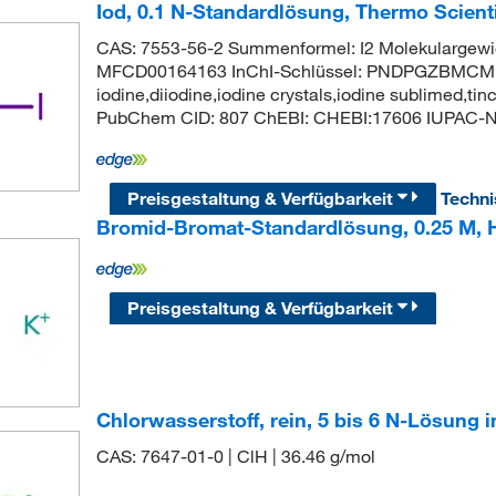
Iod, 0.1 N-Standardlösung, Thermo Scient
CAS: 7553-56-2 Summenformel: I2 Molekulargew
MFCD00164163 InChI-Schlüssel: PNDPGZBMCM
iodine,diiodine,iodine crystals,iodine sublimed,tinc
PubChem CID: 807 ChEBI: CHEBI:17606 IUPAC-Na
Preisgestaltung & Verfügbarkeit
Techn
Bromid-Bromat-Standardlösung, 0.25 M,
Preisgestaltung & Verfügbarkeit
Chlorwasserstoff, rein, 5 bis 6 N-Lösung 
CAS: 7647-01-0 | ClH | 36.46 g/mol