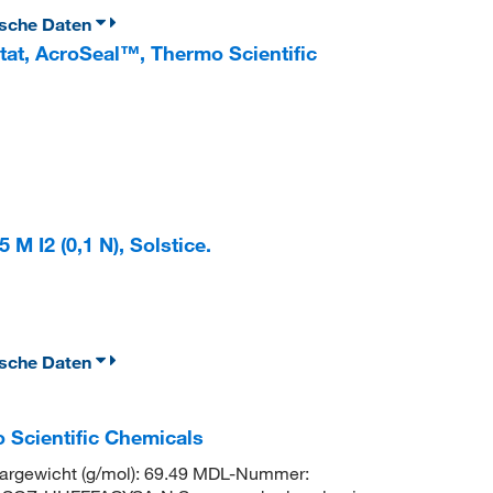
ische Daten
tat, AcroSeal™, Thermo Scientific
M I2 (0,1 N), Solstice.
ische Daten
 Scientific Chemicals
rgewicht (g/mol): 69.49 MDL-Nummer: