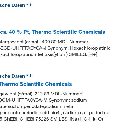
ische Daten
 ca. 40 % Pt, Thermo Scientific Chemicals
largewicht (g/mol): 409.80 MDL-Nummer:
CD-UHFFFAOYSA-J Synonym: Hexachloroplatinic
xachloroplatinumtetrakis(ylium) SMILES: [H+].
ische Daten
Thermo Scientific Chemicals
gewicht (g/mol): 213.89 MDL-Nummer:
IOCM-UHFFFAOYSA-M Synonym: sodium
date,sodiumperiodate,sodium meta
eriodate,periodic acid hio4 , sodium salt,periodate
ChEBI: CHEBI:75226 SMILES: [Na+].[O-][I](=O)