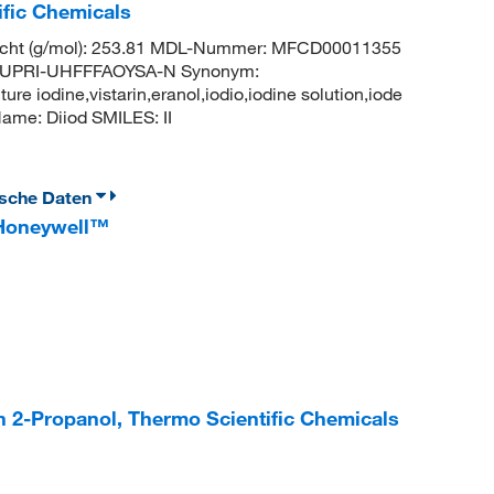
ific Chemicals
icht (g/mol): 253.81 MDL-Nummer: MFCD00011355
UPRI-UHFFFAOYSA-N Synonym:
ture iodine,vistarin,eranol,iodio,iodine solution,iode
me: Diiod SMILES: II
ische Daten
 Honeywell™
in 2-Propanol, Thermo Scientific Chemicals