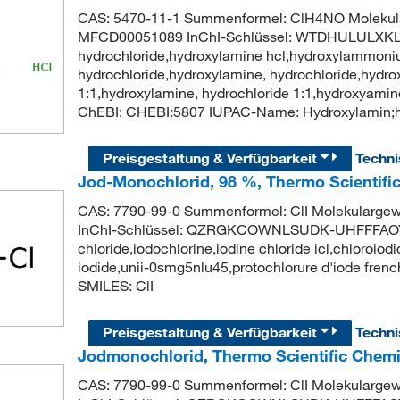
CAS: 5470-11-1 Summenformel: ClH4NO Molekula
MFCD00051089 InChI-Schlüssel: WTDHULULXKL
hydrochloride,hydroxylamine hcl,hydroxylammon
hydrochloride,hydroxylamine, hydrochloride,hydro
1:1,hydroxylamine, hydrochloride 1:1,hydroxya
ChEBI: CHEBI:5807 IUPAC-Name: Hydroxylamin;h
Preisgestaltung & Verfügbarkeit
Techn
Jod-Monochlorid, 98 %, Thermo Scientifi
CAS: 7790-99-0 Summenformel: ClI Molekularge
InChI-Schlüssel: QZRGKCOWNLSUDK-UHFFFAOYSA
chloride,iodochlorine,iodine chloride icl,chloroiod
iodide,unii-0smg5nlu45,protochlorure d'iode fr
SMILES: ClI
Preisgestaltung & Verfügbarkeit
Techn
Jodmonochlorid, Thermo Scientific Chemi
CAS: 7790-99-0 Summenformel: ClI Molekularge