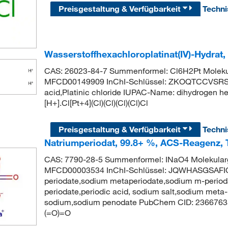
Preisgestaltung & Verfügbarkeit
Techn
Wasserstoffhexachloroplatinat(IV)-Hydrat,
CAS: 26023-84-7 Summenformel: Cl6H2Pt Moleku
MFCD00149909 InChI-Schlüssel: ZKOQTCCVSRSE
acid,Platinic chloride IUPAC-Name: dihydrogen he
[H+].Cl[Pt+4](Cl)(Cl)(Cl)(Cl)Cl
Preisgestaltung & Verfügbarkeit
Techn
Natriumperiodat, 99.8+ %, ACS-Reagenz, 
CAS: 7790-28-5 Summenformel: INaO4 Molekular
MFCD00003534 InChI-Schlüssel: JQWHASGSAF
periodate,sodium metaperiodate,sodium m-perio
periodate,periodic acid, sodium salt,sodium meta-p
sodium,sodium penodate PubChem CID: 23667635 
(=O)=O