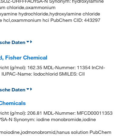
SOZ-UHFFFAOYSA-N Synonym: hydroxylamine
ium chloride,oxammonium
xyamine hydrochloride,hydroxylamine chloride
mine hcl,oxammonium hci PubChem CID: 443297
ische Daten
d, Fisher Chemical
cht (g/mol): 162.35 MDL-Nummer: 11354 InChI-
PAC-Name: Iodochlorid SMILES: ClI
ische Daten
 Chemicals
wicht (g/mol): 206.81 MDL-Nummer: MFCD00011353
-N Synonym: iodine monobromide,iodine
moiodine,jodmonobromid,hanus solution PubChem