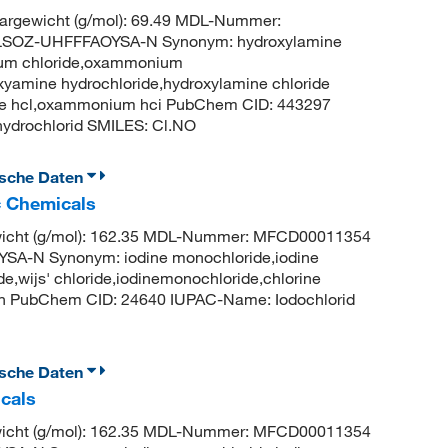
rgewicht (g/mol): 69.49 MDL-Nummer:
SOZ-UHFFFAOYSA-N Synonym: hydroxylamine
ium chloride,oxammonium
xyamine hydrochloride,hydroxylamine chloride
mine hcl,oxammonium hci PubChem CID: 443297
ydrochlorid SMILES: Cl.NO
ische Daten
c Chemicals
wicht (g/mol): 162.35 MDL-Nummer: MFCD00011354
-N Synonym: iodine monochloride,iodine
ide,wijs' chloride,iodinemonochloride,chlorine
ench PubChem CID: 24640 IUPAC-Name: Iodochlorid
ische Daten
cals
wicht (g/mol): 162.35 MDL-Nummer: MFCD00011354