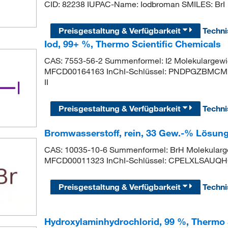
CID: 82238 IUPAC-Name: Iodbroman SMILES: BrI
Preisgestaltung & Verfügbarkeit
Techn
Iod, 99+ %, Thermo Scientific Chemicals
CAS: 7553-56-2 Summenformel: I2 Molekulargew
MFCD00164163 InChI-Schlüssel: PNDPGZBMCM
II
Preisgestaltung & Verfügbarkeit
Techn
Bromwasserstoff, rein, 33 Gew.-% Lösung 
CAS: 10035-10-6 Summenformel: BrH Molekularge
MFCD00011323 InChI-Schlüssel: CPELXLSAUQ
Preisgestaltung & Verfügbarkeit
Techn
Hydroxylaminhydrochlorid, 99 %, Thermo 