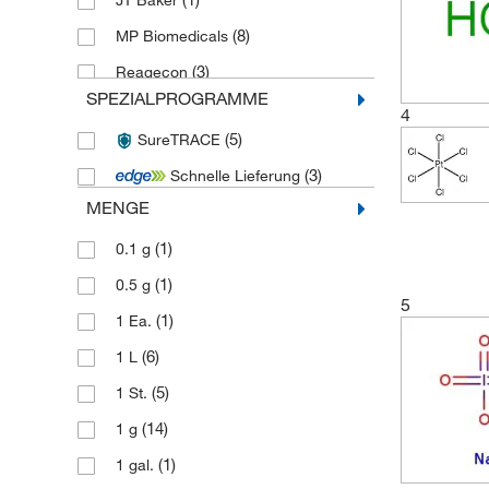
JT Baker
(8)
MP Biomedicals
(3)
Reagecon
SPEZIALPROGRAMME
(2)
Ricca Chemical Company
4
(5)
SureTRACE
(3)
SPEX Certiprep
(3)
Schnelle Lieferung
(77)
Thermo Scientific Acros
MENGE
(51)
Thermo Scientific Alfa Aesar
(1)
0.1 g
(21)
Toronto Research Chemicals
(1)
0.5 g
5
(1)
1 Ea.
(6)
1 L
(5)
1 St.
(14)
1 g
(1)
1 gal.