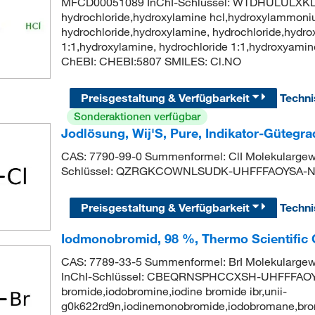
MFCD00051089 InChI-Schlüssel: WTDHULULXKL
hydrochloride,hydroxylamine hcl,hydroxylammon
hydrochloride,hydroxylamine, hydrochloride,hydro
1:1,hydroxylamine, hydrochloride 1:1,hydroxya
ChEBI: CHEBI:5807 SMILES: Cl.NO
Preisgestaltung & Verfügbarkeit
Techn
Sonderaktionen verfügbar
Jodlösung, Wij'S, Pure, Indikator-Gütegra
CAS: 7790-99-0 Summenformel: ClI Molekulargewi
Schlüssel: QZRGKCOWNLSUDK-UHFFFAOYSA-N IU
Preisgestaltung & Verfügbarkeit
Techn
Iodmonobromid, 98 %, Thermo Scientific
CAS: 7789-33-5 Summenformel: BrI Molekularge
InChI-Schlüssel: CBEQRNSPHCCXSH-UHFFFAOYSA
bromide,iodobromine,iodine bromide ibr,unii-
g0k622rd9n,iodinemonobromide,iodobromane,bro