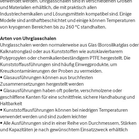
verwendet werden. Uhrglasschalen sind in verschiedenen Größen
und Materialien erhältlich, die mit praktisch allen
Industriechemikalien und Lösungsmitteln kompatibel sind. Einige
Modelle sind antihaftbeschichtet und einige können Temperaturen
von kryogenen Bereichen bis zu 260 °C standhalten.
Arten von Uhrglasschalen
Uhrglasschalen werden normalerweise aus Glas (Borosilikatglas oder
Kalknatronglas) oder aus Kunststoffen wie autoklavierbarem
Polypropylen oder chemikalienbeständigem PTFE hergestellt. Die
Kunststoffausführungen sind häufig Einwegprodukte, um
Kreuzkontaminierungen der Proben zu vermeiden.
• Glasausführungen können aus bruchfesten
Zusammensetzungen hergestellt werden
• Glasausführungen haben oft polierte, verschmolzene oder
geschliffene Kanten für eine schnittfreie, sichere Handhabung und
Haltbarkeit
• Kunststoffausführungen können bei niedrigen Temperaturen
verwendet werden und sind zudem leichter
• Alle Ausführungen sind in einer Reihe von Durchmessern, Stärken
und Kapazitäten je nach gewünschtem Einsatzzweck erhältlich