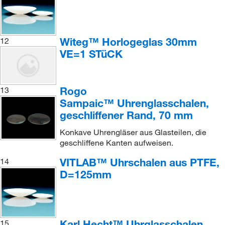
Witeg™ Horlogeglas 30mm
12
VE=1 STüCK
Rogo
13
Sampaic™ Uhrenglasschalen,
geschliffener Rand, 70 mm
Konkave Uhrengläser aus Glasteilen, die
geschliffene Kanten aufweisen.
VITLAB™ Uhrschalen aus PTFE,
14
D=125mm
Karl Hecht™ Uhrglasschalen
15