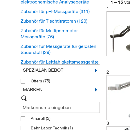
elektrochemische Analysegeräte
1
–
15
vo
1
Zubehör für pH-Messgeräte
(311)
Zubehör für Tischtitratoren
(120)
Zubehör für Multiparameter-
Messgeräte
(76)
Zubehör für Messgeräte für gelösten
Sauerstoff
(29)
Zubehör für Leitfähigkeitsmessgeräte
(25)
SPEZIALANGEBOT
2
Zubehör für ionenselektive Elektroden
(75)
Offers
(ISE)
(25)
MARKEN
Online-Zubehör für elektrochemische
Analysatoren
(16)
Zubehör für Titrationselektroden
(7)
Zubehör für ORP-Messgeräte
(3)
(6)
Amarell
3
Zubehör für Chlormessgeräte
(1)
(5)
Behr Labor Technik