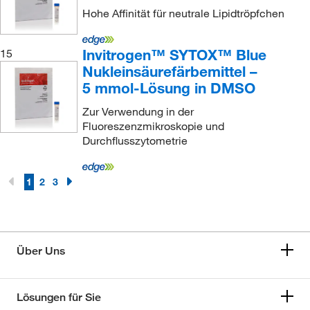
Hohe Affinität für neutrale Lipidtröpfchen
Invitrogen™ SYTOX™ Blue
15
Nukleinsäurefärbemittel –
5 mmol-Lösung in DMSO
Zur Verwendung in der
Fluoreszenzmikroskopie und
Durchflusszytometrie
1
2
3
Über Uns
Lösungen für Sie