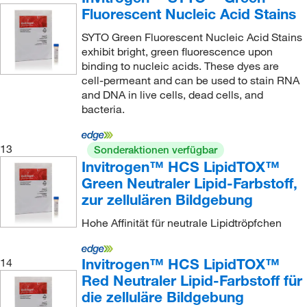
Fluorescent Nucleic Acid Stains
SYTO Green Fluorescent Nucleic Acid Stains
exhibit bright, green fluorescence upon
binding to nucleic acids. These dyes are
cell-permeant and can be used to stain RNA
and DNA in live cells, dead cells, and
bacteria.
13
Sonderaktionen verfügbar
Invitrogen™ HCS LipidTOX™
Green Neutraler Lipid-Farbstoff,
zur zellulären Bildgebung
Hohe Affinität für neutrale Lipidtröpfchen
Invitrogen™ HCS LipidTOX™
14
Red Neutraler Lipid-Farbstoff für
die zelluläre Bildgebung