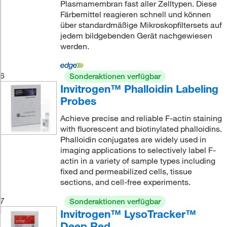
Plasmamembran fast aller Zelltypen. Diese
Färbemittel reagieren schnell und können
über standardmäßige Mikroskopfiltersets auf
jedem bildgebenden Gerät nachgewiesen
werden.
6
Sonderaktionen verfügbar
Invitrogen™ Phalloidin Labeling
Probes
Achieve precise and reliable F-actin staining
with fluorescent and biotinylated phalloidins.
Phalloidin conjugates are widely used in
imaging applications to selectively label F-
actin in a variety of sample types including
fixed and permeabilized cells, tissue
sections, and cell-free experiments.
7
Sonderaktionen verfügbar
Invitrogen™ LysoTracker™
Deep Red