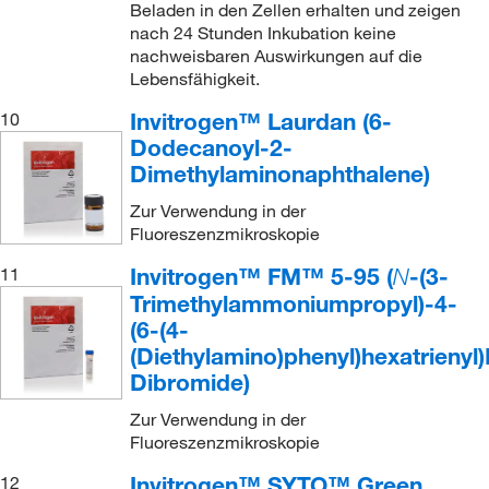
Beladen in den Zellen erhalten und zeigen
nach 24 Stunden Inkubation keine
nachweisbaren Auswirkungen auf die
Lebensfähigkeit.
Invitrogen™ Laurdan (6-
10
Dodecanoyl-2-
Dimethylaminonaphthalene)
Zur Verwendung in der
Fluoreszenzmikroskopie
Invitrogen™ FM™ 5-95 (
-(3-
11
N
Trimethylammoniumpropyl)-4-
(6-(4-
(Diethylamino)phenyl)hexatrienyl
Dibromide)
Zur Verwendung in der
Fluoreszenzmikroskopie
Invitrogen™ SYTO™ Green
12