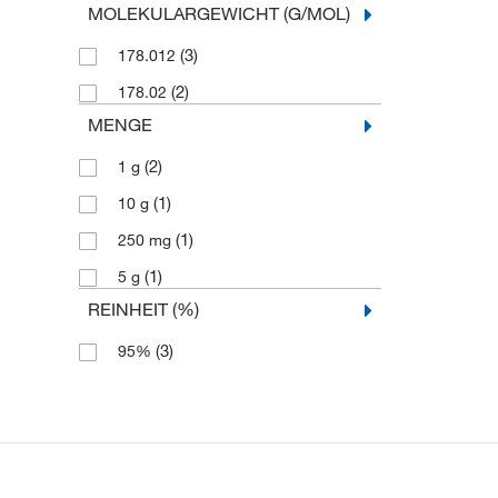
MOLEKULARGEWICHT (G/MOL)
(3)
178.012
(2)
178.02
MENGE
(2)
1 g
(1)
10 g
(1)
250 mg
(1)
5 g
REINHEIT (%)
(3)
95%