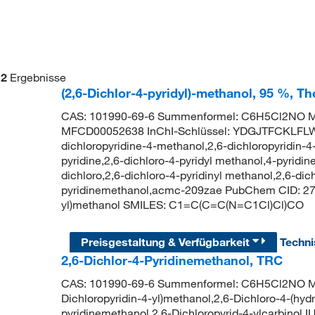
2
Ergebnisse
(2,6-Dichlor-4-pyridyl)-methanol, 95 %, T
CAS: 101990-69-6 Summenformel: C6H5Cl2NO Mo
MFCD00052638 InChI-Schlüssel: YDGJTFCKLFL
dichloropyridine-4-methanol,2,6-dichloropyridin-4
pyridine,2,6-dichloro-4-pyridyl methanol,4-pyridin
dichloro,2,6-dichloro-4-pyridinyl methanol,2,6-dic
pyridinemethanol,acmc-209zae PubChem CID: 279
yl)methanol SMILES: C1=C(C=C(N=C1Cl)Cl)CO
Preisgestaltung & Verfügbarkeit
Techn
2,6-Dichlor-4-Pyridinemethanol, TRC
CAS: 101990-69-6 Summenformel: C6H5Cl2NO Mole
Dichloropyridin-4-yl)methanol,2,6-Dichloro-4-(hyd
pyridinemethanol,2,6-Dichloropyrid-4-ylcarbinol 