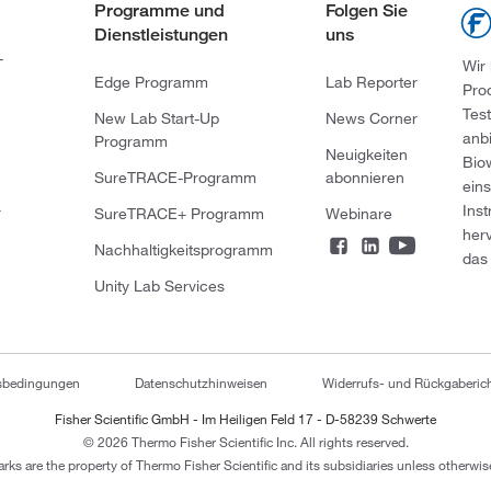
Programme und
Folgen Sie
Dienstleistungen
uns
-
Wir
Edge Programm
Lab Reporter
Pro
Tes
New Lab Start-Up
News Corner
anb
Programm
Neuigkeiten
Bio
SureTRACE-Programm
abonnieren
ein
Ins
r
SureTRACE+ Programm
Webinare
her
Nachhaltigkeitsprogramm
das 
Unity Lab Services
tsbedingungen
Datenschutzhinweisen
Widerrufs- und Rückgaberich
Fisher Scientific GmbH - Im Heiligen Feld 17 - D-58239 Schwerte
© 2026 Thermo Fisher Scientific Inc. All rights reserved.
arks are the property of Thermo Fisher Scientific and its subsidiaries unless otherwise