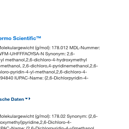
hermo Scientific™
lekulargewicht (g/mol): 178.012 MDL-Nummer:
WFM-UHFFFAOYSA-N Synonym: 2,6-
-yl methanol,2,6-dichloro-4-hydroxymethyl
emethanol, 2,6-dichloro,4-pyridinemethanol,2,6-
hloro-pyridin-4-yl-methanol,2,6-dichloro-4-
4840 IUPAC-Name: (2,6-Dichlorpyridin-4-
ische Daten
kulargewicht (g/mol): 178.02 Synonym: (2,6-
roxymethyl)pyridine,2,6-Dichloro-4-
IUPAC-Name: (2,6-Dichlorpyridin-4-yl)methanol