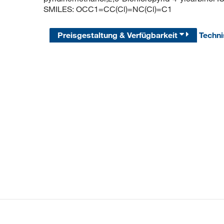
SMILES: OCC1=CC(Cl)=NC(Cl)=C1
Preisgestaltung & Verfügbarkeit
Techn