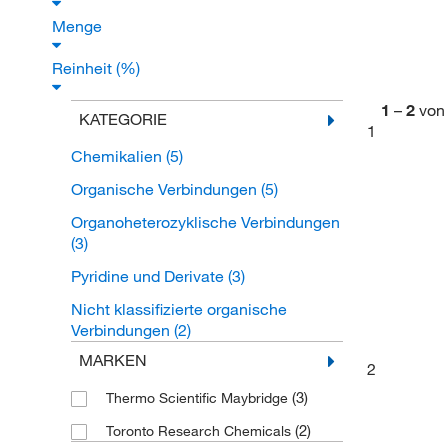
Menge
Reinheit (%)
1
–
2
von
KATEGORIE
1
Chemikalien
(5)
Organische Verbindungen
(5)
Organoheterozyklische Verbindungen
(3)
Pyridine und Derivate
(3)
Nicht klassifizierte organische
Verbindungen
(2)
MARKEN
2
(3)
Thermo Scientific Maybridge
(2)
Toronto Research Chemicals