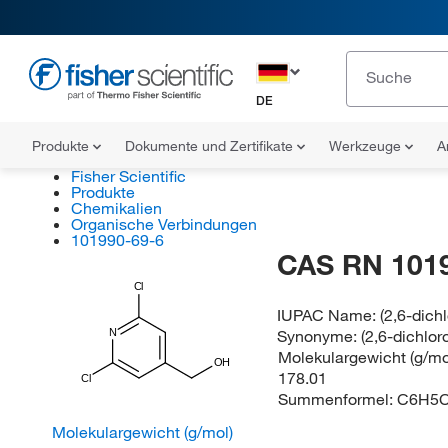
DE
Produkte
Dokumente und Zertifikate
Werkzeuge
A
Fisher Scientific
Produkte
Chemikalien
Organische Verbindungen
101990-69-6
CAS RN 101
Cl
IUPAC Name:
(2,6-dich
Synonyme:
(2,6-dichlor
N
Molekulargewicht (g/mol
OH
178.01
Cl
Summenformel:
C6H5C
Molekulargewicht (g/mol)