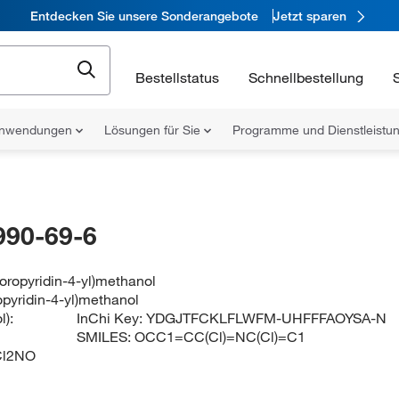
Entdecken Sie unsere Sonderangebote
Jetzt sparen
Bestellstatus
Schnellbestellung
nwendungen
Lösungen für Sie
Programme und Dienstleist
990-69-6
loropyridin-4-yl)methanol
opyridin-4-yl)methanol
):
InChi Key:
YDGJTFCKLFLWFM-UHFFFAOYSA-N
SMILES:
OCC1=CC(Cl)=NC(Cl)=C1
l2NO