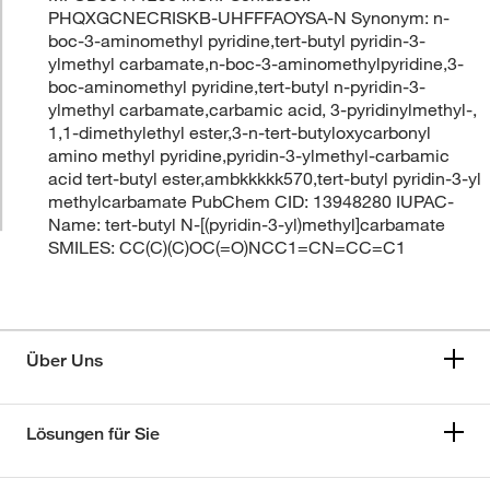
PHQXGCNECRISKB-UHFFFAOYSA-N Synonym: n-
boc-3-aminomethyl pyridine,tert-butyl pyridin-3-
ylmethyl carbamate,n-boc-3-aminomethylpyridine,3-
boc-aminomethyl pyridine,tert-butyl n-pyridin-3-
ylmethyl carbamate,carbamic acid, 3-pyridinylmethyl-,
1,1-dimethylethyl ester,3-n-tert-butyloxycarbonyl
amino methyl pyridine,pyridin-3-ylmethyl-carbamic
acid tert-butyl ester,ambkkkkk570,tert-butyl pyridin-3-yl
methylcarbamate PubChem CID: 13948280 IUPAC-
Name: tert-butyl N-[(pyridin-3-yl)methyl]carbamate
SMILES: CC(C)(C)OC(=O)NCC1=CN=CC=C1
Über Uns
Lösungen für Sie