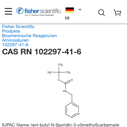
DE
Fisher Scientific
Produkte
Biochemische Reagenzien
Aminosäuren
102297-41-6
CAS RN 102297-41-6
CH
3
H
C
CH
3
3
O
O
HN
N
IUPAC Name:
tert-butyl N-[(pyridin-3-yl)methyl]carbamate