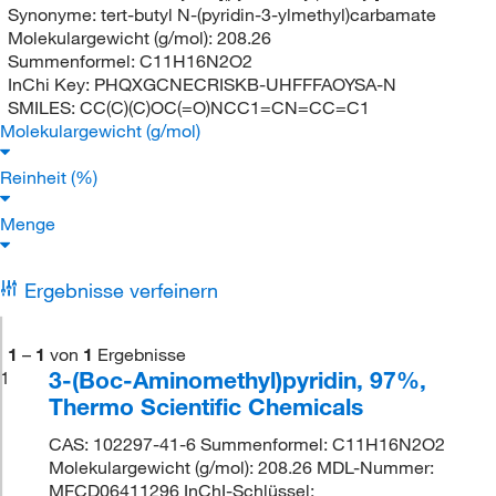
Synonyme:
tert-butyl N-(pyridin-3-ylmethyl)carbamate
Molekulargewicht (g/mol):
208.26
Summenformel:
C11H16N2O2
InChi Key:
PHQXGCNECRISKB-UHFFFAOYSA-N
SMILES:
CC(C)(C)OC(=O)NCC1=CN=CC=C1
Molekulargewicht (g/mol)
Reinheit (%)
Menge
Ergebnisse verfeinern
1
–
1
von
1
Ergebnisse
3-(Boc-Aminomethyl)pyridin, 97%,
1
Thermo Scientific Chemicals
CAS: 102297-41-6 Summenformel: C11H16N2O2
Molekulargewicht (g/mol): 208.26 MDL-Nummer:
MFCD06411296 InChI-Schlüssel: