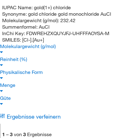
IUPAC Name:
gold(1+) chloride
Synonyme:
gold chloride gold monochloride AuCl
Molekulargewicht (g/mol):
232.42
Summenformel:
AuCl
InChi Key:
FDWREHZXQUYJFJ-UHFFFAOYSA-M
SMILES:
[Cl-].[Au+]
Molekulargewicht (g/mol)
Reinheit (%)
Physikalische Form
Menge
Güte
Ergebnisse verfeinern
1
–
3
von
3
Ergebnisse