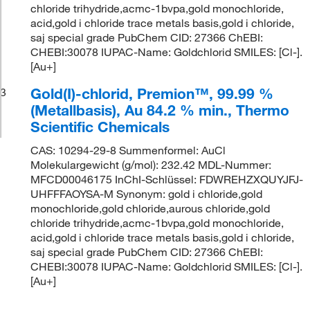
chloride trihydride,acmc-1bvpa,gold monochloride,
acid,gold i chloride trace metals basis,gold i chloride,
saj special grade PubChem CID: 27366 ChEBI:
CHEBI:30078 IUPAC-Name: Goldchlorid SMILES: [Cl-].
[Au+]
Gold(I)-chlorid, Premion™, 99.99 %
3
(Metallbasis), Au 84.2 % min., Thermo
Scientific Chemicals
CAS: 10294-29-8 Summenformel: AuCl
Molekulargewicht (g/mol): 232.42 MDL-Nummer:
MFCD00046175 InChI-Schlüssel: FDWREHZXQUYJFJ-
UHFFFAOYSA-M Synonym: gold i chloride,gold
monochloride,gold chloride,aurous chloride,gold
chloride trihydride,acmc-1bvpa,gold monochloride,
acid,gold i chloride trace metals basis,gold i chloride,
saj special grade PubChem CID: 27366 ChEBI:
CHEBI:30078 IUPAC-Name: Goldchlorid SMILES: [Cl-].
[Au+]