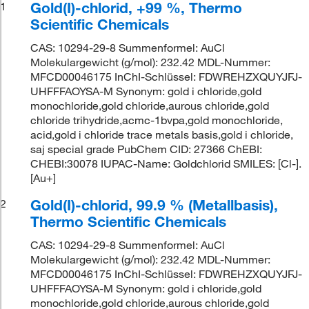
Gold(I)-chlorid, +99 %, Thermo
1
Scientific Chemicals
CAS: 10294-29-8 Summenformel: AuCl
Molekulargewicht (g/mol): 232.42 MDL-Nummer:
MFCD00046175 InChI-Schlüssel: FDWREHZXQUYJFJ-
UHFFFAOYSA-M Synonym: gold i chloride,gold
monochloride,gold chloride,aurous chloride,gold
chloride trihydride,acmc-1bvpa,gold monochloride,
acid,gold i chloride trace metals basis,gold i chloride,
saj special grade PubChem CID: 27366 ChEBI:
CHEBI:30078 IUPAC-Name: Goldchlorid SMILES: [Cl-].
[Au+]
Gold(I)-chlorid, 99.9 % (Metallbasis),
2
Thermo Scientific Chemicals
CAS: 10294-29-8 Summenformel: AuCl
Molekulargewicht (g/mol): 232.42 MDL-Nummer:
MFCD00046175 InChI-Schlüssel: FDWREHZXQUYJFJ-
UHFFFAOYSA-M Synonym: gold i chloride,gold
monochloride,gold chloride,aurous chloride,gold