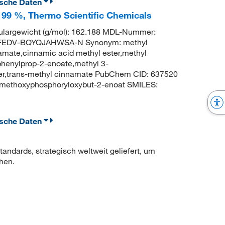
ische Daten
 99 %, Thermo Scientific Chemicals
argewicht (g/mol): 162.188 MDL-Nummer:
FEDV-BQYQJAHWSA-N Synonym: methyl
mate,cinnamic acid methyl ester,methyl
phenylprop-2-enoate,methyl 3-
ter,trans-methyl cinnamate PubChem CID: 637520
imethoxyphosphoryloxybut-2-enoat SMILES:
ische Daten
ndards, strategisch weltweit geliefert, um
hen.