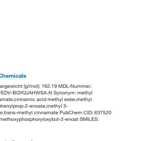
 Chemicals
argewicht (g/mol): 162.19 MDL-Nummer:
FEDV-BQYQJAHWSA-N Synonym: methyl
mate,cinnamic acid methyl ester,methyl
phenylprop-2-enoate,methyl 3-
ter,trans-methyl cinnamate PubChem CID: 637520
imethoxyphosphoryloxybut-2-enoat SMILES: