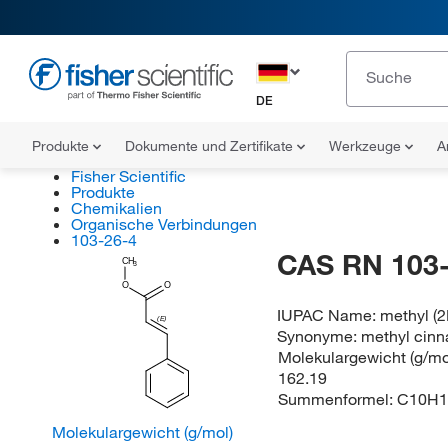
DE
Produkte
Dokumente und Zertifikate
Werkzeuge
A
Fisher Scientific
Produkte
Chemikalien
Organische Verbindungen
103-26-4
CAS RN 103-
CH
3
O
O
IUPAC Name:
methyl (
(E)
Synonyme:
methyl cin
Molekulargewicht (g/mol
162.19
Summenformel:
C10H1
Molekulargewicht (g/mol)