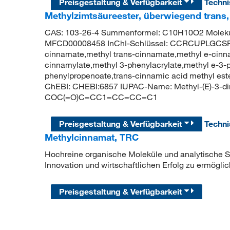
Preisgestaltung & Verfügbarkeit
Techn
Methylzimtsäureester, überwiegend trans,
CAS: 103-26-4 Summenformel: C10H10O2 Molekul
MFCD00008458 InChI-Schlüssel: CCRCUPLGCS
cinnamate,methyl trans-cinnamate,methyl e-cinna
cinnamylate,methyl 3-phenylacrylate,methyl e-3-
phenylpropenoate,trans-cinnamic acid methyl es
ChEBI: CHEBI:6857 IUPAC-Name: Methyl-(E)-3-d
COC(=O)C=CC1=CC=CC=C1
Preisgestaltung & Verfügbarkeit
Techn
Methylcinnamat, TRC
Hochreine organische Moleküle und analytische Sta
Innovation und wirtschaftlichen Erfolg zu ermöglic
Preisgestaltung & Verfügbarkeit