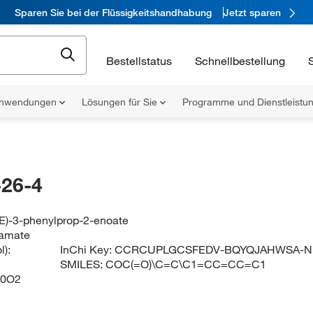
Sparen Sie bei der Flüssigkeitshandhabung
Jetzt sparen
Bestellstatus
Schnellbestellung
nwendungen
Lösungen für Sie
Programme und Dienstleist
26-4
2E)-3-phenylprop-2-enoate
namate
):
InChi Key:
CCRCUPLGCSFEDV-BQYQJAHWSA-N
SMILES:
COC(=O)\C=C\C1=CC=CC=C1
0O2