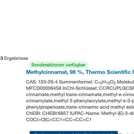
3
Ergebnisse
Sonderaktionen verfügbar
Methylcinnamat, 98 %, Thermo Scientific
CAS: 103-26-4 Summenformel: C
H
O
Molekul
10
10
2
MFCD00008458 InChI-Schlüssel: CCRCUPLGCS
cinnamate,methyl trans-cinnamate,methyl e-cinna
cinnamylate,methyl 3-phenylacrylate,methyl e-3-
phenylpropenoate,trans-cinnamic acid methyl es
ChEBI: CHEBI:6857 IUPAC-Name: Methyl-(E)-3-d
COC(=O)C=CC1=CC=CC=C1