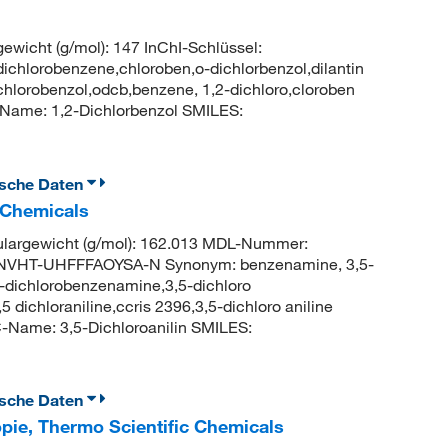
ewicht (g/mol): 147 InChI-Schlüssel:
orobenzene,chloroben,o-dichlorbenzol,dilantin
chlorobenzol,odcb,benzene, 1,2-dichloro,cloroben
ame: 1,2-Dichlorbenzol SMILES:
ische Daten
c Chemicals
argewicht (g/mol): 162.013 MDL-Nummer:
VHT-UHFFFAOYSA-N Synonym: benzenamine, 3,5-
,5-dichlorobenzenamine,3,5-dichloro
 dichloraniline,ccris 2396,3,5-dichloro aniline
Name: 3,5-Dichloroanilin SMILES:
ische Daten
opie, Thermo Scientific Chemicals