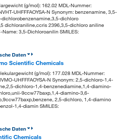
argewicht (g/mol): 162.02 MDL-Nummer:
VHT-UHFFFAOYSA-N Synonym: benzenamine, 3,5-
,5-dichlorobenzenamine,3,5-dichloro
 dichloraniline,ccris 2396,3,5-dichloro aniline
Name: 3,5-Dichloroanilin SMILES:
ische Daten
mo Scientific Chemicals
kulargewicht (g/mol): 177.028 MDL-Nummer:
VMO-UHFFFAOYSA-N Synonym: 2,5-dichloro-1,4-
ne,2,5-dichloro-1,4-benzenediamine,1,4-diamino-
hloro,unii-9ccw77baxp,1,4-diamino-3,6-
o,9ccw77baxp,benzene, 2,5-dichloro, 1,4-diamino
enzol-1,4-diamin SMILES:
ische Daten
ntific Chemicals