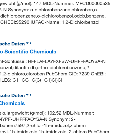
gewicht (g/mol): 147 MDL-Nummer: MFCD00000535
N Synonym: o-dichlorobenzene,chloroben,o-
2-dichlorobenzene,o-dichlorobenzol,odcb,benzene,
: CHEBI:35290 IUPAC-Name: 1,2-Dichlorbenzol
ische Daten
mo Scientific Chemicals
hI-Schlüssel: RFFLAFLAYFXFSW-UHFFFAOYSA-N
nzol,dilantin db,ortho-dichlorobenzene,2-
 1,2-dichloro,cloroben PubChem CID: 7239 ChEBI:
MILES: C1=CC=C(C(=C1)Cl)Cl
ische Daten
 Chemicals
ulargewicht (g/mol): 102.52 MDL-Nummer:
MYPF-UHFFFAOYSA-N Synonym: 2-
pubchem7597,2-chlor-1h-imidazol,zlchem
anyl-1h-imidazole,1h-imidazole, 2-chloro PubChem