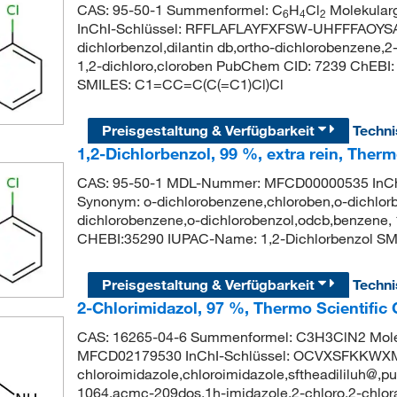
CAS: 95-50-1 Summenformel: C
H
Cl
Molekular
6
4
2
InChI-Schlüssel: RFFLAFLAYFXFSW-UHFFFAOYSA-
dichlorbenzol,dilantin db,ortho-dichlorobenzene,
1,2-dichloro,cloroben PubChem CID: 7239 ChEBI
SMILES: C1=CC=C(C(=C1)Cl)Cl
Preisgestaltung & Verfügbarkeit
Techn
1,2-Dichlorbenzol, 99 %, extra rein, Ther
CAS: 95-50-1 MDL-Nummer: MFCD00000535 InC
Synonym: o-dichlorobenzene,chloroben,o-dichlorbe
dichlorobenzene,o-dichlorobenzol,odcb,benzene,
CHEBI:35290 IUPAC-Name: 1,2-Dichlorbenzol S
Preisgestaltung & Verfügbarkeit
Techn
2-Chlorimidazol, 97 %, Thermo Scientific
CAS: 16265-04-6 Summenformel: C3H3ClN2 Molek
MFCD02179530 InChI-Schlüssel: OCVXSFKKWX
chloroimidazole,chloroimidazole,sftheadililuh@,
1064,acmc-209dos,1h-imidazole,2-chloro,2-chlor