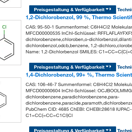
Preisgestaltung & Verfügbarkeit
Techn
1,2-Dichlorobenzol, 99 %, Thermo Scienti
CAS: 95-50-1 Summenformel: C6H4Cl2 Molekular
MFCD00000535 InChI-Schlüssel: RFFLAFLAYFX
dichlorobenzene,chloroben,o-dichlorbenzol,dilant
dichlorobenzol,odcb,benzene, 1,2-dichloro,clor
Name: 1,2-Dichlorbenzol SMILES: C1=CC=C(C(=C
Preisgestaltung & Verfügbarkeit
Techn
1,4-Dichlorobenzol, 99+ %, Thermo Scient
CAS: 106-46-7 Summenformel: C6H4Cl2 Molekula
MFCD00000604 InChI-Schlüssel: OCJBOOLMM
dichlorobenzene,paradichlorobenzene,para-
dichlorobenzene,paracide,paramoth,dichlorobenz
PubChem CID: 4685 ChEBI: CHEBI:28618 IUPAC-N
C1=CC(=CC=C1Cl)Cl
Preisgestaltung & Verfügbarkeit
Techn