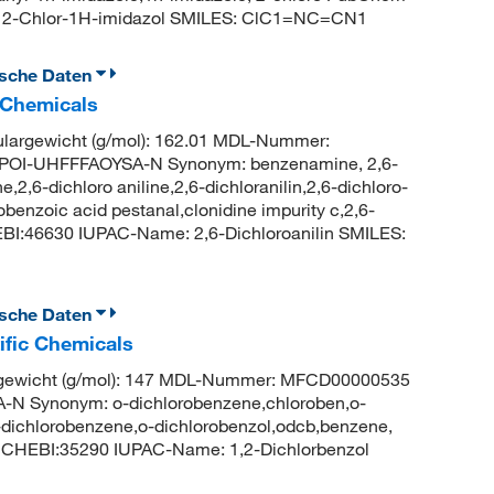
 2-Chlor-1H-imidazol SMILES: ClC1=NC=CN1
ische Daten
c Chemicals
argewicht (g/mol): 162.01 MDL-Nummer:
OI-UHFFFAOYSA-N Synonym: benzenamine, 2,6-
,2,6-dichloro aniline,2,6-dichloranilin,2,6-dichloro-
benzoic acid pestanal,clonidine impurity c,2,6-
BI:46630 IUPAC-Name: 2,6-Dichloroanilin SMILES:
ische Daten
ific Chemicals
gewicht (g/mol): 147 MDL-Nummer: MFCD00000535
N Synonym: o-dichlorobenzene,chloroben,o-
2-dichlorobenzene,o-dichlorobenzol,odcb,benzene,
: CHEBI:35290 IUPAC-Name: 1,2-Dichlorbenzol