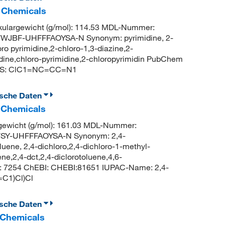
c Chemicals
largewicht (g/mol): 114.53 MDL-Nummer:
JBF-UHFFFAOYSA-N Synonym: pyrimidine, 2-
ro pyrimidine,2-chloro-1,3-diazine,2-
idine,chloro-pyrimidine,2-chloropyrimidin PubChem
ILES: ClC1=NC=CC=N1
ische Daten
c Chemicals
ewicht (g/mol): 161.03 MDL-Nummer:
VSY-UHFFFAOYSA-N Synonym: 2,4-
luene, 2,4-dichloro,2,4-dichloro-1-methyl-
e,2,4-dct,2,4-diclorotoluene,4,6-
D: 7254 ChEBI: CHEBI:81651 IUPAC-Name: 2,4-
C1)Cl)Cl
ische Daten
c Chemicals