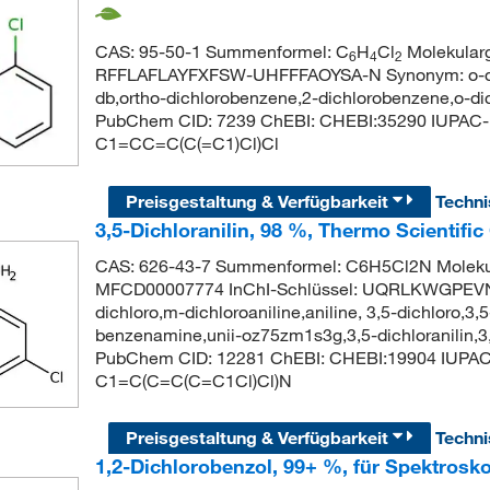
CAS: 95-50-1 Summenformel: C
H
Cl
Molekularg
6
4
2
RFFLAFLAYFXFSW-UHFFFAOYSA-N Synonym: o-dichl
db,ortho-dichlorobenzene,2-dichlorobenzene,o-di
PubChem CID: 7239 ChEBI: CHEBI:35290 IUPAC-N
C1=CC=C(C(=C1)Cl)Cl
Preisgestaltung & Verfügbarkeit
Techn
3,5-Dichloranilin, 98 %, Thermo Scientifi
CAS: 626-43-7 Summenformel: C6H5Cl2N Molekul
MFCD00007774 InChI-Schlüssel: UQRLKWGPEVN
dichloro,m-dichloroaniline,aniline, 3,5-dichloro,3
benzenamine,unii-oz75zm1s3g,3,5-dichloranilin,3,5
PubChem CID: 12281 ChEBI: CHEBI:19904 IUPAC-
C1=C(C=C(C=C1Cl)Cl)N
Preisgestaltung & Verfügbarkeit
Techn
1,2-Dichlorobenzol, 99+ %, für Spektrosk