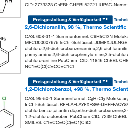
CID: 2773328 ChEBI: CHEBI:52721 IUPAC-Name:
Preisgestaltung & Verfügbarkeit
Techn
2,6-Dichloranilin, 98 %, Thermo Scientifi
CAS: 608-31-1 Summenformel: C6H5Cl2N Molekul
MFCD00007675 InChI-Schlüssel: JDMFXJULNGEP
dichloro,2,6-dichlorobenzenamine,2,6 dichloraniline
phenylamine,2,6-dichlorophenylamine,2,5-dichloro
dichloro-aniline PubChem CID: 11846 ChEBI: CHE
NC1=C(Cl)C=CC=C1Cl
Preisgestaltung & Verfügbarkeit
Techn
1,2-Dichlorobenzol, +98 %, Thermo Scient
CAS: 95-50-1 Summenformel: C
H
Cl
Molekular
6
4
2
InChI-Schlüssel: RFFLAFLAYFXFSW-UHFFFAOYSA-
dichlorbenzol,dilantin db,ortho-dichlorobenzene,
1,2-dichloro,cloroben PubChem CID: 7239 ChEBI
SMILES: C1=CC=C(C(=C1)Cl)Cl