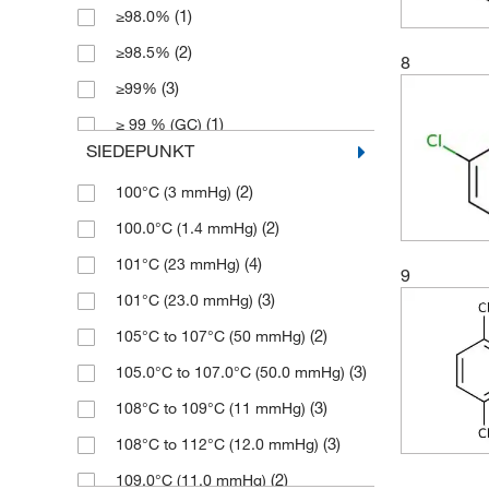
(1)
≥98.0%
(3)
132.61
(2)
4 L
(2)
≥98.5%
(2)
136.96
(2)
8
4 x 1 L
(3)
≥99%
(5)
138.55
(1)
4 l
(1)
≥ 99 % (GC)
(3)
139.54
(133)
5 g
SIEDEPUNKT
(5)
>95%
(10)
142.59
(2)
5 mL
(2)
100°C (3 mmHg)
(1)
>98.5%
(24)
146.998
(1)
5 mg
(2)
100.0°C (1.4 mmHg)
(3)
≤98%
(15)
147
(14)
50 g
(4)
101°C (23 mmHg)
(4)
0.99
(1)
147.00
9
(1)
50 mL
(3)
101°C (23.0 mmHg)
(31)
95%
(7)
148.97
(14)
500 g
(2)
105°C to 107°C (50 mmHg)
(15)
96%
(13)
148.974
(4)
500 mL
(3)
105.0°C to 107.0°C (50.0 mmHg)
(209)
97%
(9)
148.98
(3)
108°C to 109°C (11 mmHg)
(172)
98%
(3)
149.6
(3)
108°C to 112°C (12.0 mmHg)
(5)
98+%
(4)
151.59
(2)
109.0°C (11.0 mmHg)
(64)
99%
(4)