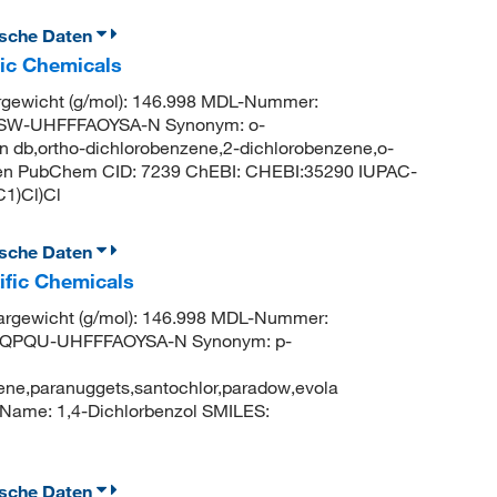
ische Daten
fic Chemicals
gewicht (g/mol): 146.998 MDL-Nummer:
FSW-UHFFFAOYSA-N Synonym: o-
in db,ortho-dichlorobenzene,2-dichlorobenzene,o-
oben PubChem CID: 7239 ChEBI: CHEBI:35290 IUPAC-
1)Cl)Cl
ische Daten
ific Chemicals
rgewicht (g/mol): 146.998 MDL-Nummer:
GQPQU-UHFFFAOYSA-N Synonym: p-
ene,paranuggets,santochlor,paradow,evola
ame: 1,4-Dichlorbenzol SMILES:
ische Daten