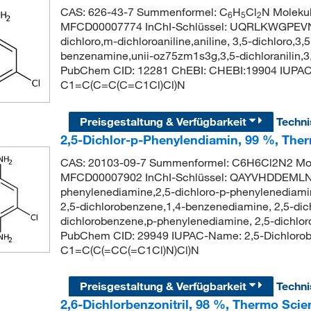
CAS: 626-43-7 Summenformel: C
H
Cl
N Molekul
6
5
2
MFCD00007774 InChI-Schlüssel: UQRLKWGPEVN
dichloro,m-dichloroaniline,aniline, 3,5-dichloro,3
benzenamine,unii-oz75zm1s3g,3,5-dichloranilin,3,5
PubChem CID: 12281 ChEBI: CHEBI:19904 IUPAC-
C1=C(C=C(C=C1Cl)Cl)N
Preisgestaltung & Verfügbarkeit
Techn
2,5-Dichlor-p-Phenylendiamin, 99 %, Ther
CAS: 20103-09-7 Summenformel: C6H6Cl2N2 Mole
MFCD00007902 InChI-Schlüssel: QAYVHDDEMLN
phenylenediamine,2,5-dichloro-p-phenylenediami
2,5-dichlorobenzene,1,4-benzenediamine, 2,5-dic
dichlorobenzene,p-phenylenediamine, 2,5-dichlor
PubChem CID: 29949 IUPAC-Name: 2,5-Dichlorob
C1=C(C(=CC(=C1Cl)N)Cl)N
Preisgestaltung & Verfügbarkeit
Techn
2,6-Dichlorbenzonitril, 98 %, Thermo Scie