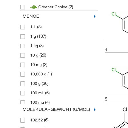
(2)
Greener Choice
MENGE
(8)
1 L
(137)
1 g
(3)
1 kg
4
(29)
10 g
(2)
10 mg
(1)
10,000 g
(36)
100 g
(6)
100 mL
5
(4)
100 mg
MOLEKULARGEWICHT (G/MOL)
(4)
1000 g
(6)
102.52
(3)
1 l