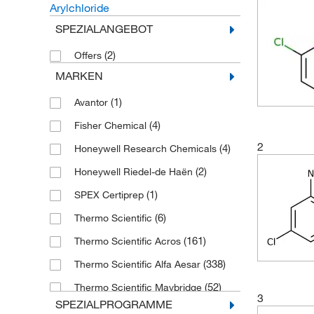
Arylchloride
SPEZIALANGEBOT
(2)
Offers
MARKEN
(1)
Avantor
(4)
Fisher Chemical
2
(4)
Honeywell Research Chemicals
(2)
Honeywell Riedel-de Haën
(1)
SPEX Certiprep
(6)
Thermo Scientific
(161)
Thermo Scientific Acros
(338)
Thermo Scientific Alfa Aesar
(52)
Thermo Scientific Maybridge
3
SPEZIALPROGRAMME
(8)
Toronto Research Chemicals