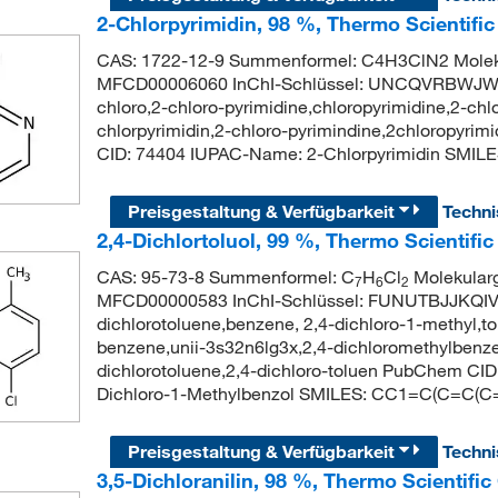
2-Chlorpyrimidin, 98 %, Thermo Scientifi
CAS: 1722-12-9 Summenformel: C4H3ClN2 Moleku
MFCD00006060 InChI-Schlüssel: UNCQVRBWJWW
chloro,2-chloro-pyrimidine,chloropyrimidine,2-chlo
chlorpyrimidin,2-chloro-pyrimindine,2chloropyrim
CID: 74404 IUPAC-Name: 2-Chlorpyrimidin SM
Preisgestaltung & Verfügbarkeit
Techn
2,4-Dichlortoluol, 99 %, Thermo Scientifi
CAS: 95-73-8 Summenformel: C
H
Cl
Molekularg
7
6
2
MFCD00000583 InChI-Schlüssel: FUNUTBJJKQI
dichlorotoluene,benzene, 2,4-dichloro-1-methyl,to
benzene,unii-3s32n6lg3x,2,4-dichloromethylbenzen
dichlorotoluene,2,4-dichloro-toluen PubChem CI
Dichloro-1-Methylbenzol SMILES: CC1=C(C=C(C=
Preisgestaltung & Verfügbarkeit
Techn
3,5-Dichloranilin, 98 %, Thermo Scientifi