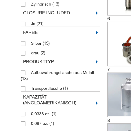
(13)
Zylindrisch
(1)
250 mL
CLOSURE INCLUDED
(1)
300 mL
6
(21)
Ja
(1)
3000mL
FARBE
(1)
38 mL
(13)
Silber
(1)
5 mL
(2)
grau
(1)
50 mL
PRODUKTTYP
(1)
500 ml
7
(1)
500 ml
Aufbewahrungsflasche aus Metall
(13)
(1)
50 l
(1)
Transportflasche
(1)
5600mL
KAPAZITÄT
(1)
60 ml
(ANGLOAMERIKANISCH)
(1)
600 ml
(1)
0,0338 oz.
8
(1)
75 L
(1)
0,067 oz.