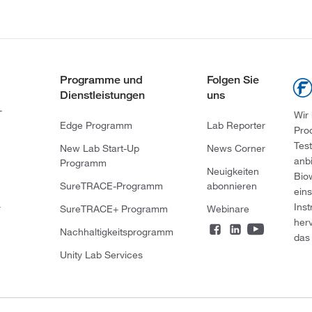
Programme und
Folgen Sie
Dienstleistungen
uns
-
Wir
Edge Programm
Lab Reporter
Pro
Tes
New Lab Start-Up
News Corner
anb
Programm
Neuigkeiten
Bio
SureTRACE-Programm
abonnieren
ein
Ins
r
SureTRACE+ Programm
Webinare
her
Nachhaltigkeitsprogramm
das 
Unity Lab Services