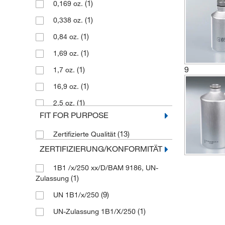
(1)
0,169 oz.
(1)
0,338 oz.
(1)
0,84 oz.
(1)
1,69 oz.
9
(1)
1,7 oz.
(1)
16,9 oz.
(1)
2,5 oz.
FIT FOR PURPOSE
(1)
26,4 gal.
(13)
Zertifizierte Qualität
(1)
3,38 oz.
ZERTIFIZIERUNG/KONFORMITÄT
(1)
3,4 oz.
1B1 /x/250 xx/D/BAM 9186, UN-
(1)
33,8 oz.
(1)
Zulassung
(9)
UN 1B1/x/250
(1)
UN-Zulassung 1B1/X/250