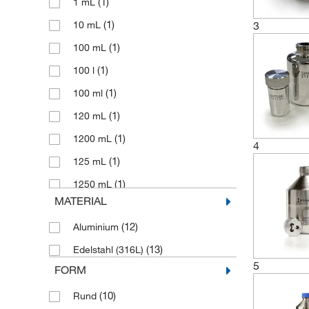
(1)
1 mL
(1)
3
10 mL
(1)
100 mL
(1)
100 l
(1)
100 ml
(1)
120 mL
(1)
1200 mL
4
(1)
125 mL
(1)
1250 mL
MATERIAL
(1)
1500 mL
(12)
Aluminium
(1)
1500 ml
(13)
Edelstahl (316L)
(1)
1 l
5
FORM
(1)
2 mL
(10)
Rund
(1)
25 mL