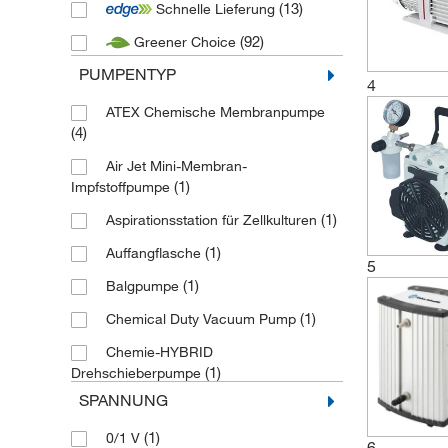
(13)
Schnelle Lieferung
(2)
Duran
(92)
Greener Choice
(6)
Edwards Vacuum
PUMPENTYP
(31)
Fisherbrand
4
(1)
Gardner Denver
ATEX Chemische Membranpumpe
(4)
(1)
Heathrow Scientific
Air Jet Mini-Membran-
(6)
Heidolph
(1)
Impfstoffpumpe
(1)
Hoefer
(1)
Aspirationsstation für Zellkulturen
(4)
IKA
(1)
Auffangflasche
5
(5)
Integra Biosciences
(1)
Balgpumpe
(3)
Kartell
(1)
Chemical Duty Vacuum Pump
(44)
KNF
Chemie-HYBRID
(1)
Drehschieberpumpe
(8)
Labconco
SPANNUNG
(6)
Chemie-Membranpumpe
(3)
Lenz Laborglasintrumente
(1)
0/1 V
(1)
Chemie-Pumpeneinheit
(1)
Leybold
6