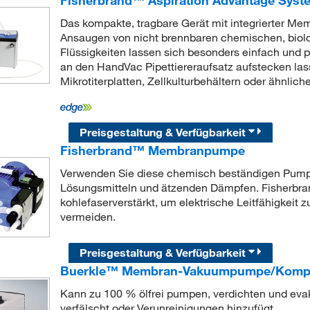
Fisherbrand™ Aspiration Advantage Syst
Das kompakte, tragbare Gerät mit integrierter M
Ansaugen von nicht brennbaren chemischen, biolo
Flüssigkeiten lassen sich besonders einfach und p
an den HandVac Pipettiereraufsatz aufstecken lass
Mikrotiterplatten, Zellkulturbehältern oder ähnli
Preisgestaltung & Verfügbarkeit
Fisherbrand™ Membranpumpe
Verwenden Sie diese chemisch beständigen Pump
Lösungsmitteln und ätzenden Dämpfen. Fisherb
kohlefaserverstärkt, um elektrische Leitfähigkeit 
vermeiden.
Preisgestaltung & Verfügbarkeit
Buerkle™ Membran-Vakuumpumpe/Kompres
Kann zu 100 % ölfrei pumpen, verdichten und evak
verfälscht oder Verunreinigungen hinzufügt.