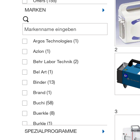
(155)
Offers
MARKEN
(1)
Argos Technologies
2
(1)
Azlon
(2)
Behr Labor Technik
(1)
Bel Art
(13)
Binder
(1)
Brand
(58)
Buchi
3
(8)
Buerkle
(1)
Burkle
SPEZIALPROGRAMME
(19)
Cole Parmer