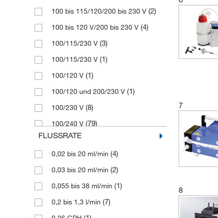
(2)
100 bis 115/120/200 bis 230 V
(2)
Chemikalien-Vakuumpumpe
(8)
Masterflex
(4)
100 bis 120 V/200 bis 230 V
(2)
Chemisch beständige Membran
(1)
Memmert
(3)
100/115/230 V
Chemisch beständige
(7)
Merck
(13)
Membranpumpe
(1)
100/115/230 V
(1)
Millipore Sigma
Chemvac
(1)
100/120 V
(10)
Sartorius
(3)
Kombinationspumpensystem
(1)
100/120 und 200/230 V
(2)
Schuett Biotec
(3)
Drehschieber
7
(8)
100/230 V
(1)
SI Analytics
(34)
Drehschieber-Vakuumpumpe
(79)
100/240 V
(1)
Stuart
(8)
Drehschieberpumpen
FLUSSRATE
(4)
100/240 V AC
(3)
Systec
(1)
Dreistufige Pumpe
(4)
0,02 bis 20 ml/min
(8)
100/240 V
(2)
Thermo Scientific
(1)
Druckpumpe:
(2)
0,03 bis 20 ml/min
(1)
100 – 230 V
(187)
Vacuubrand
(1)
Dry Pump
(1)
0,055 bis 38 ml/min
(1)
100–240 V
8
(1)
Velp Scientifica
(1)
Einkanal-Adapter
(7)
0,2 bis 1,3 l/min
(2)
110 V
(101)
Welch Ilmvac
(2)
Einstufige Drehschieberpumpe
(1)