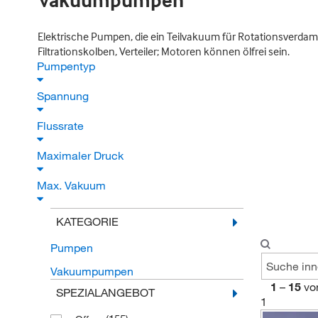
Vakuumpumpen
Elektrische Pumpen, die ein Teilvakuum für Rotationsverdam
Filtrationskolben, Verteiler; Motoren können ölfrei sein.
Pumpentyp
Spannung
Flussrate
Maximaler Druck
Max. Vakuum
KATEGORIE
Pumpen
Vakuumpumpen
1
–
15
vo
SPEZIALANGEBOT
1