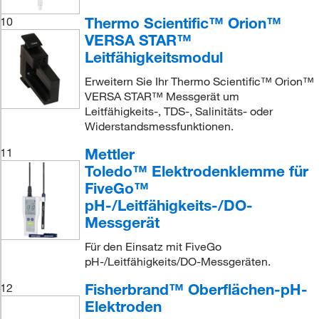
Thermo Scientific™ Orion™
10
VERSA STAR™
Leitfähigkeitsmodul
Erweitern Sie Ihr Thermo Scientific™ Orion™
VERSA STAR™ Messgerät um
Leitfähigkeits-, TDS-, Salinitäts- oder
Widerstandsmessfunktionen.
Mettler
11
Toledo™ Elektrodenklemme für
FiveGo™
pH-/Leitfähigkeits-/DO-
Messgerät
Für den Einsatz mit FiveGo
pH-/Leitfähigkeits/DO-Messgeräten.
Fisherbrand™ Oberflächen-pH-
12
Elektroden