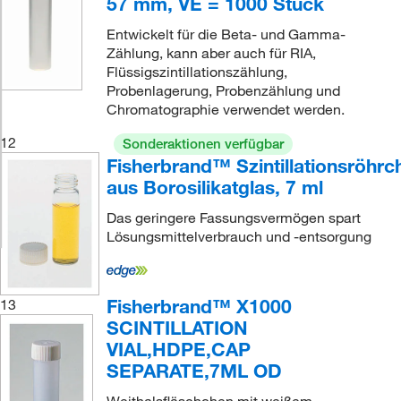
57 mm, VE = 1000 Stück
Entwickelt für die Beta- und Gamma-
Zählung, kann aber auch für RIA,
Flüssigszintillationszählung,
Probenlagerung, Probenzählung und
Chromatographie verwendet werden.
12
Sonderaktionen verfügbar
Fisherbrand™ Szintillationsröhrc
aus Borosilikatglas, 7 ml
Das geringere Fassungsvermögen spart
Lösungsmittelverbrauch und -entsorgung
Fisherbrand™ X1000
13
SCINTILLATION
VIAL,HDPE,CAP
SEPARATE,7ML OD
Weithalsfläschchen mit weißem