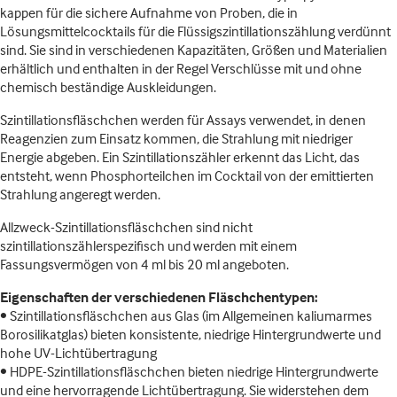
kappen für die sichere Aufnahme von Proben, die in
Lösungsmittelcocktails für die Flüssigszintillationszählung verdünnt
sind. Sie sind in verschiedenen Kapazitäten, Größen und Materialien
erhältlich und enthalten in der Regel Verschlüsse mit und ohne
chemisch beständige Auskleidungen.
Szintillationsfläschchen werden für Assays verwendet, in denen
Reagenzien zum Einsatz kommen, die Strahlung mit niedriger
Energie abgeben. Ein Szintillationszähler erkennt das Licht, das
entsteht, wenn Phosphorteilchen im Cocktail von der emittierten
Strahlung angeregt werden.
Allzweck-Szintillationsfläschchen sind nicht
szintillationszählerspezifisch und werden mit einem
Fassungsvermögen von 4 ml bis 20 ml angeboten.
Eigenschaften der verschiedenen Fläschchentypen:
• Szintillationsfläschchen aus Glas (im Allgemeinen kaliumarmes
Borosilikatglas) bieten konsistente, niedrige Hintergrundwerte und
hohe UV-Lichtübertragung
• HDPE-Szintillationsfläschchen bieten niedrige Hintergrundwerte
und eine hervorragende Lichtübertragung. Sie widerstehen dem