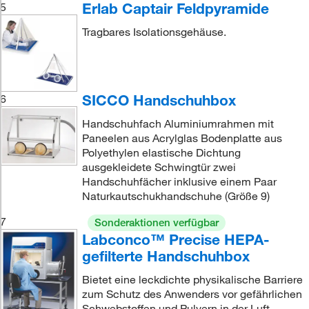
Erlab Captair Feldpyramide
5
Tragbares Isolationsgehäuse.
SICCO Handschuhbox
6
Handschuhfach Aluminiumrahmen mit
Paneelen aus Acrylglas Bodenplatte aus
Polyethylen elastische Dichtung
ausgekleidete Schwingtür zwei
Handschuhfächer inklusive einem Paar
Naturkautschukhandschuhe (Größe 9)
7
Sonderaktionen verfügbar
Labconco™ Precise HEPA-
gefilterte Handschuhbox
Bietet eine leckdichte physikalische Barriere
zum Schutz des Anwenders vor gefährlichen
Schwebstoffen und Pulvern in der Luft