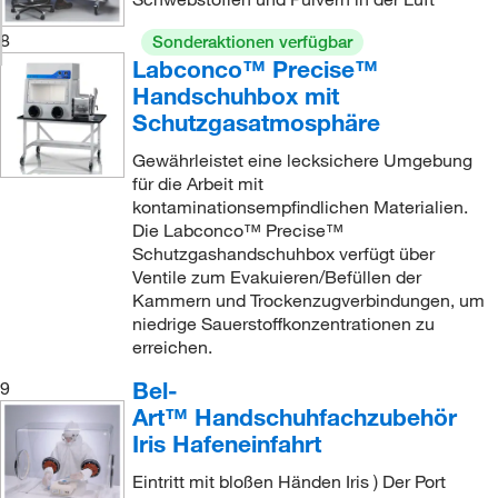
8
Sonderaktionen verfügbar
Labconco™ Precise™
Handschuhbox mit
Schutzgasatmosphäre
Gewährleistet eine lecksichere Umgebung
für die Arbeit mit
kontaminationsempfindlichen Materialien.
Die Labconco™ Precise™
Schutzgashandschuhbox verfügt über
Ventile zum Evakuieren/Befüllen der
Kammern und Trockenzugverbindungen, um
niedrige Sauerstoffkonzentrationen zu
erreichen.
Bel-
9
Art™ Handschuhfachzubehör
Iris Hafeneinfahrt
Eintritt mit bloßen Händen Iris ) Der Port