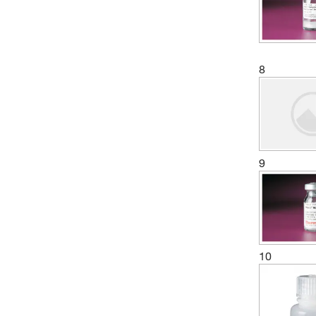
8
9
10