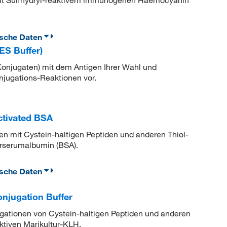
 mit Sulfhydryl-reaktivem immunogenen Haemocyanin
ische Daten
ES Buffer)
onjugaten) mit dem Antigen Ihrer Wahl und
jugations-Reaktionen vor.
ctivated BSA
en mit Cystein-haltigen Peptiden und anderen Thiol-
erserumalbumin (BSA).
ische Daten
njugation Buffer
gationen von Cystein-haltigen Peptiden und anderen
aktiven Marikultur-KLH.