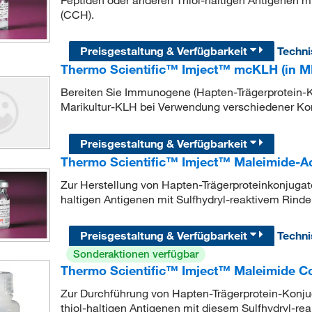
Peptiden oder anderen Thiol-haltigen Antigenen
(CCH).
Preisgestaltung & Verfügbarkeit
Techn
Thermo Scientific™ Imject™ mcKLH (in M
Bereiten Sie Immunogene (Hapten-Trägerprotein-K
Marikultur-KLH bei Verwendung verschiedener Kon
Preisgestaltung & Verfügbarkeit
Thermo Scientific™ Imject™ Maleimide-A
Zur Herstellung von Hapten-Trägerproteinkonjugat
haltigen Antigenen mit Sulfhydryl-reaktivem Rind
Preisgestaltung & Verfügbarkeit
Techn
Sonderaktionen verfügbar
Thermo Scientific™ Imject™ Maleimide Co
Zur Durchführung von Hapten-Trägerprotein-Konju
thiol-haltigen Antigenen mit diesem Sulfhydryl-re