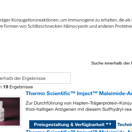
äger-Konjugationsreaktionen, um Immunogene zu erhalten, die als I
ive Formen von Schlitzschnecken-Hämocyanin und anderen Proteine
Suche innerhalb der 
n
19
Ergebnisse
Thermo Scientific™ Imject™ Maleimide-A
Zur Durchführung von Hapten-Trägerprotein-Konju
thiol-haltigen Antigenen mit diesem Sulfhydryl-re
Preisgestaltung & Verfügbarkeit
Techn