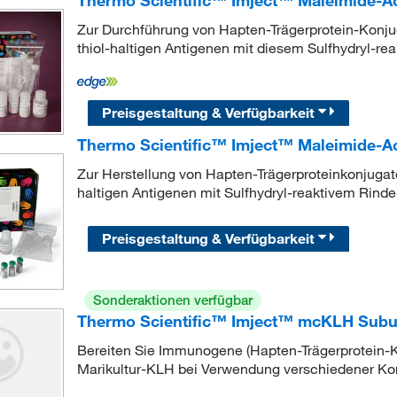
Thermo Scientific™ Imject™ Maleimide-Ac
Zur Durchführung von Hapten-Trägerprotein-Konju
thiol-haltigen Antigenen mit diesem Sulfhydryl-re
Preisgestaltung & Verfügbarkeit
Thermo Scientific™ Imject™ Maleimide-Ac
Zur Herstellung von Hapten-Trägerproteinkonjugat
haltigen Antigenen mit Sulfhydryl-reaktivem Rind
Preisgestaltung & Verfügbarkeit
Sonderaktionen verfügbar
Thermo Scientific™ Imject™ mcKLH Subun
Bereiten Sie Immunogene (Hapten-Trägerprotein-K
Marikultur-KLH bei Verwendung verschiedener Kon