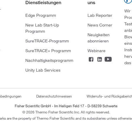
Dienstleistungen
uns
-
Wir
Edge Programm
Lab Reporter
Pro
Tes
New Lab Start-Up
News Corner
anb
Programm
Neuigkeiten
Bio
SureTRACE-Programm
abonnieren
ein
Ins
r
SureTRACE+ Programm
Webinare
her
Nachhaltigkeitsprogramm
das 
Unity Lab Services
tsbedingungen
Datenschutzhinweisen
Widerrufs- und Rückgaberich
Fisher Scientific GmbH - Im Heiligen Feld 17 - D-58239 Schwerte
© 2026 Thermo Fisher Scientific Inc. All rights reserved.
arks are the property of Thermo Fisher Scientific and its subsidiaries unless otherwise