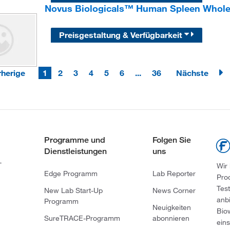
Novus Biologicals™ Human Spleen Whole 
Preisgestaltung & Verfügbarkeit
rherige
1
2
3
4
5
6
...
36
Nächste
Programme und
Folgen Sie
Dienstleistungen
uns
-
Wir
Edge Programm
Lab Reporter
Pro
Tes
New Lab Start-Up
News Corner
anb
Programm
Neuigkeiten
Bio
SureTRACE-Programm
abonnieren
ein