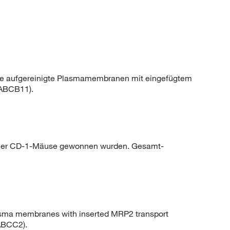
e aufgereinigte Plasmamembranen mit eingefügtem
 ABCB11).
icher CD-1-Mäuse gewonnen wurden. Gesamt-
lasma membranes with inserted MRP2 transport
 ABCC2).