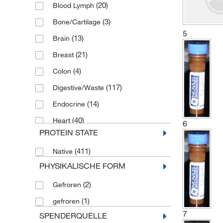
(20)
Blood Lymph
(3)
Bone/Cartilage
5
(13)
Brain
(21)
Breast
(4)
Colon
(117)
Digestive/Waste
(14)
Endocrine
(40)
Heart
6
PROTEIN STATE
(6)
Kidney
(411)
Native
(7)
Leber
PHYSIKALISCHE FORM
(6)
Lung
(2)
Gefroren
(5)
Lymph
(1)
gefroren
(100)
Nervous
7
SPENDERQUELLE
(1)
Oschea