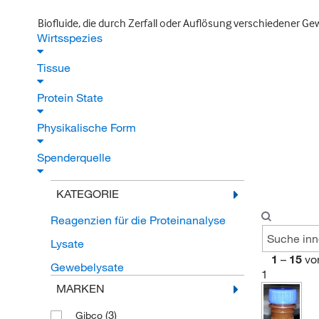
Biofluide, die durch Zerfall oder Auflösung verschiedener G
Wirtsspezies
Tissue
Protein State
Physikalische Form
Spenderquelle
KATEGORIE
Reagenzien für die Proteinanalyse
Lysate
1
–
15
vo
Gewebelysate
1
MARKEN
(3)
Gibco