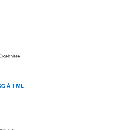
Ergebnisse
G À 1 ML
g
ometers.