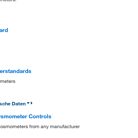
ard
erstandards
ometers
ische Daten
Osmometer Controls
for osmometers from any manufacturer