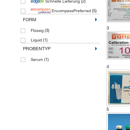
(2)
Schnelle Lieferung
(5)
EncompassPreferred
FORM
3
(3)
Flüssig
(1)
Liquid
PROBENTYP
(1)
Serum
4
5