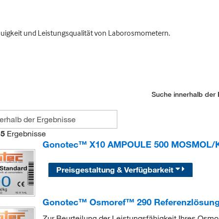
auigkeit und Leistungsqualität von Laborosmometern.
Suche innerhalb der 
5
Ergebnisse
Gonotec™ X10 AMPOULE 500 MOSMOL/K
Preisgestaltung & Verfügbarkeit
Gonotec™ Osmoref™ 290 Referenzlösun
Zur Beurteilung der Leistungsfähigkeit Ihres Osm