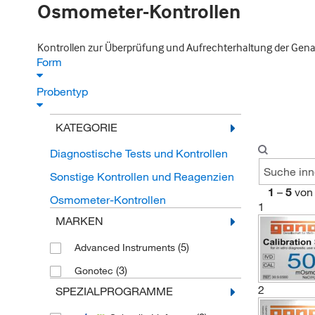
Osmometer-Kontrollen
Kontrollen zur Überprüfung und Aufrechterhaltung der Gen
Form
Probentyp
KATEGORIE
Diagnostische Tests und Kontrollen
Sonstige Kontrollen und Reagenzien
1
–
5
von
Osmometer-Kontrollen
1
MARKEN
(5)
Advanced Instruments
(3)
Gonotec
2
SPEZIALPROGRAMME