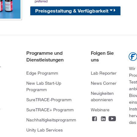
Preisgestaltung & Verfügbarkeit
Programme und
Folgen Sie
Dienstleistungen
uns
-
Wir
Edge Programm
Lab Reporter
Pro
Tes
New Lab Start-Up
News Corner
anb
Programm
Neuigkeiten
Bio
SureTRACE-Programm
abonnieren
ein
Ins
r
SureTRACE+ Programm
Webinare
her
Nachhaltigkeitsprogramm
das 
Unity Lab Services