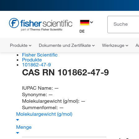
DE
Produkte
Dokumente und Zertifikate
Werkzeuge
A
Fisher Scientific
Produkte
101862-47-9
CAS RN 101862-47-9
IUPAC Name:
—
Synonyme:
—
Molekulargewicht (g/mol):
—
Summenformel:
—
Molekulargewicht (g/mol)
Menge