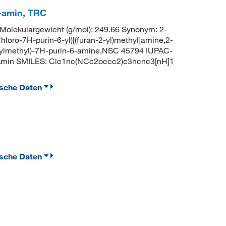
6-amin, TRC
lekulargewicht (g/mol): 249.66 Synonym: 2-
loro-7H-purin-6-yl)[(furan-2-yl)methyl]amine,2-
anylmethyl)-7H-purin-6-amine,NSC 45794 IUPAC-
-Amin SMILES: Clc1nc(NCc2occc2)c3ncnc3[nH]1
ische Daten
ische Daten