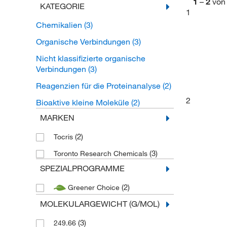
1
–
2
von
KATEGORIE
1
Chemikalien
(3)
Organische Verbindungen
(3)
Nicht klassifizierte organische
Verbindungen
(3)
Reagenzien für die Proteinanalyse
(2)
2
Bioaktive kleine Moleküle
(2)
MARKEN
(2)
Tocris
(3)
Toronto Research Chemicals
SPEZIALPROGRAMME
(2)
Greener Choice
MOLEKULARGEWICHT (G/MOL)
(3)
249.66