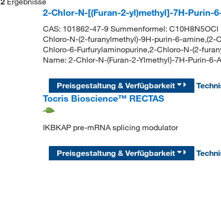
2
Ergebnisse
2-Chlor-N-[(Furan-2-yl)methyl]-7H-Purin-
CAS: 101862-47-9 Summenformel: C10H8N5OCl Mo
Chloro-N-(2-furanylmethyl)-9H-purin-6-amine,(2-Ch
Chloro-6-Furfurylaminopurine,2-Chloro-N-(2-fur
Name: 2-Chlor-N-(Furan-2-Ylmethyl)-7H-Purin-6
Preisgestaltung & Verfügbarkeit
Techn
Tocris Bioscience™ RECTAS
IKBKAP pre-mRNA splicing modulator
Preisgestaltung & Verfügbarkeit
Techn