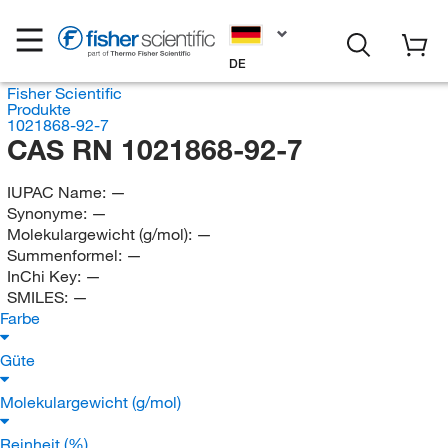
DE
Fisher Scientific
Produkte
1021868-92-7
CAS RN 1021868-92-7
IUPAC Name:
—
Synonyme:
—
Molekulargewicht (g/mol):
—
Summenformel:
—
InChi Key:
—
SMILES:
—
Farbe
Güte
Molekulargewicht (g/mol)
Reinheit (%)