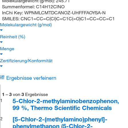
Molekulargewicht (g/mol):
245.71
Summenformel:
C14H12ClNO
InChi Key:
WPNMLCMTDCANOZ-UHFFFAOYSA-N
SMILES:
CNC1=CC=C(Cl)C=C1C(=O)C1=CC=CC=C1
Molekulargewicht (g/mol)
Reinheit (%)
Menge
Zertifizierung/Konformität
Ergebnisse verfeinern
1
–
3
von
3
Ergebnisse
5-Chlor-2-methylaminobenzophenon,
1
99 %, Thermo Scientific Chemicals
[5-Chlor-2-(methylamino)phenyl]-
2
phenylmethanon (5-Chlor-2-