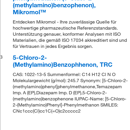
(methylamino)benzophenon),
Mikromol™
Entdecken Mikromol - Ihre zuverlässige Quelle für
hochwertige pharmazeutische Referenzstandards.
Unterstützung genauer, konformer Analysen mit ISO
Materialien, die gemäß ISO 17034 akkreditiert sind und
für Vertrauen in jedes Ergebnis sorgen.
5-Chloro-2-
3
(Methylamino)Benzophhenon, TRC
CAS: 1022-13-5 Summenformel: C14 H12 Cl N O
Molekulargewicht (g/mol): 245.7 Synonym: [5-Chloro-2-
(methylamino)phenyl]phenylmethanone,Temazepam
Imp. A (EP),Diazepam Imp. D (EP),5-Chloro-2-
(methylamino)benzophenone IUPAC-Name: [5-Chloro-
2-(Methylamino)Phenyl]-Phenylmethanon SMILES:
CNc1ccc(Cl)cc1C(=O)c2ccccc2