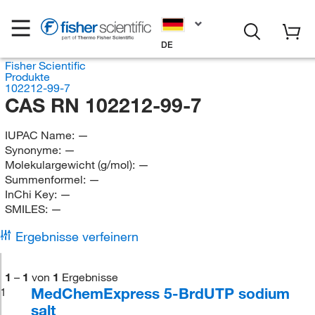
DE
Fisher Scientific
Produkte
102212-99-7
CAS RN 102212-99-7
IUPAC Name:
—
Synonyme:
—
Molekulargewicht (g/mol):
—
Summenformel:
—
InChi Key:
—
SMILES:
—
Ergebnisse verfeinern
1
–
1
von
1
Ergebnisse
MedChemExpress 5-BrdUTP sodium
1
salt