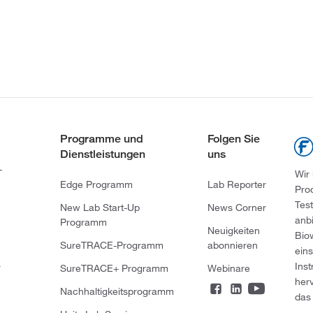
Programme und
Folgen Sie
Dienstleistungen
uns
-
Wir
Edge Programm
Lab Reporter
Pro
Tes
New Lab Start-Up
News Corner
anb
Programm
Neuigkeiten
Bio
SureTRACE-Programm
abonnieren
ein
Ins
r
SureTRACE+ Programm
Webinare
her
Nachhaltigkeitsprogramm
das 