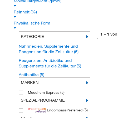
Molekulargewicht (g/mol)
Reinheit (%)
Physikalische Form
1
–
1
von
KATEGORIE
1
Nährmedien, Supplemente und
Reagenzien für die Zellkultur
(5)
Reagenzien, Antibiotika und
Supplemente für die Zellkultur
(5)
Antibiotika
(5)
MARKEN
(5)
Medchem Express
SPEZIALPROGRAMME
(5)
EncompassPreferred
FARBE