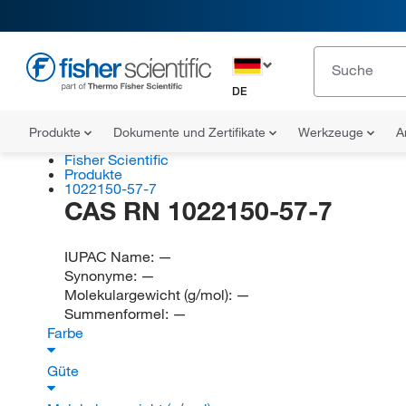
DE
Produkte
Dokumente und Zertifikate
Werkzeuge
A
Fisher Scientific
Produkte
1022150-57-7
CAS RN 1022150-57-7
IUPAC Name:
—
Synonyme:
—
Molekulargewicht (g/mol):
—
Summenformel:
—
Farbe
Güte