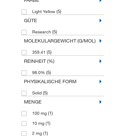
(5)
Light Yellow
GÜTE
(5)
Research
MOLEKULARGEWICHT (G/MOL)
(5)
359.41
REINHEIT (%)
(5)
98.0%
PHYSIKALISCHE FORM
(5)
Solid
MENGE
(1)
100 mg
(1)
10 mg
(1)
2 mg