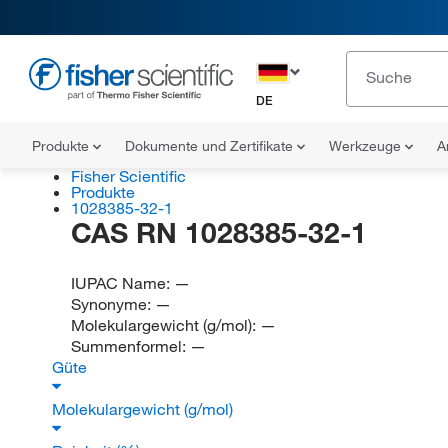
DE
Produkte
Dokumente und Zertifikate
Werkzeuge
A
Fisher Scientific
Produkte
1028385-32-1
CAS RN 1028385-32-1
IUPAC Name:
—
Synonyme:
—
Molekulargewicht (g/mol):
—
Summenformel:
—
Güte
Molekulargewicht (g/mol)