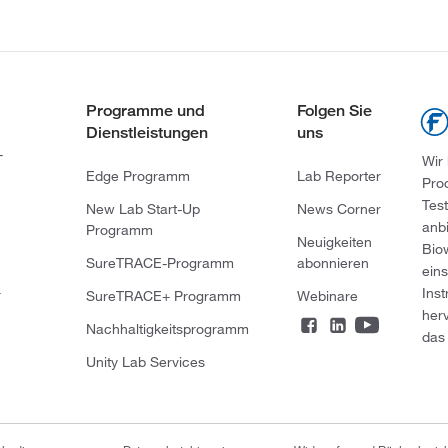
Programme und
Folgen Sie
Dienstleistungen
uns
-
Wir
Edge Programm
Lab Reporter
Pro
Tes
New Lab Start-Up
News Corner
anb
Programm
Neuigkeiten
Bio
SureTRACE-Programm
abonnieren
ein
Ins
r
SureTRACE+ Programm
Webinare
her
Nachhaltigkeitsprogramm
das 
Unity Lab Services