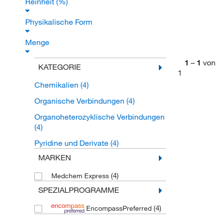
Reinheit (%)
Physikalische Form
Menge
1
–
1
von
KATEGORIE
1
Chemikalien
(4)
Organische Verbindungen
(4)
Organoheterozyklische Verbindungen
(4)
Pyridine und Derivate
(4)
MARKEN
(4)
Medchem Express
SPEZIALPROGRAMME
(4)
EncompassPreferred