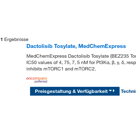
1
Ergebnisse
Dactolisib Tosylate, MedChemExpress
MedChemExpress Dactolisib Tosylate (BEZ235 Tosyl
IC50 values of 4, 75, 7, 5 nM for PI3Kα, β, γ, δ, re
inhibits mTORC1 and mTORC2.
Preisgestaltung & Verfügbarkeit
Techn