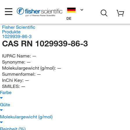
DE
Fisher Scientific
Produkte
1029939-86-3
CAS RN 1029939-86-3
IUPAC Name:
—
Synonyme:
—
Molekulargewicht (g/mol):
—
Summenformel:
—
InChi Key:
—
SMILES:
—
Farbe
Güte
Molekulargewicht (g/mol)
Reinheit (%)