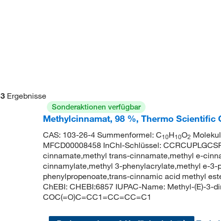
3
Ergebnisse
Sonderaktionen verfügbar
Methylcinnamat, 98 %, Thermo Scientific
CAS: 103-26-4 Summenformel: C
H
O
Molekul
10
10
2
MFCD00008458 InChI-Schlüssel: CCRCUPLGCS
cinnamate,methyl trans-cinnamate,methyl e-cinna
cinnamylate,methyl 3-phenylacrylate,methyl e-3-
phenylpropenoate,trans-cinnamic acid methyl es
ChEBI: CHEBI:6857 IUPAC-Name: Methyl-(E)-3-d
COC(=O)C=CC1=CC=CC=C1