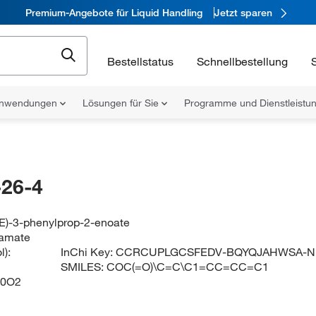
Premium-Angebote für Liquid Handling
Jetzt sparen
Bestellstatus
Schnellbestellung
nwendungen
Lösungen für Sie
Programme und Dienstleist
26-4
2E)-3-phenylprop-2-enoate
namate
):
InChi Key:
CCRCUPLGCSFEDV-BQYQJAHWSA-N
SMILES:
COC(=O)\C=C\C1=CC=CC=C1
0O2