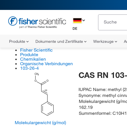
DE
Produkte
Dokumente und Zertifikate
Werkzeuge
A
Fisher Scientific
Produkte
Chemikalien
Organische Verbindungen
103-26-4
CAS RN 103-
CH
3
O
O
IUPAC Name:
methyl (
(E)
Synonyme:
methyl cin
Molekulargewicht (g/mol
162.19
Summenformel:
C10H1
Molekulargewicht (g/mol)