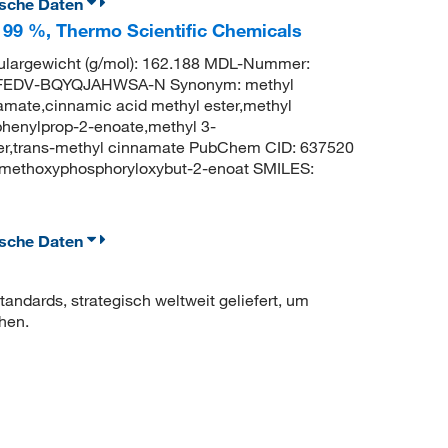
ische Daten
 99 %, Thermo Scientific Chemicals
argewicht (g/mol): 162.188 MDL-Nummer:
FEDV-BQYQJAHWSA-N Synonym: methyl
mate,cinnamic acid methyl ester,methyl
phenylprop-2-enoate,methyl 3-
ter,trans-methyl cinnamate PubChem CID: 637520
imethoxyphosphoryloxybut-2-enoat SMILES:
ische Daten
ndards, strategisch weltweit geliefert, um
hen.