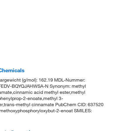
 Chemicals
argewicht (g/mol): 162.19 MDL-Nummer:
FEDV-BQYQJAHWSA-N Synonym: methyl
mate,cinnamic acid methyl ester,methyl
phenylprop-2-enoate,methyl 3-
ter,trans-methyl cinnamate PubChem CID: 637520
imethoxyphosphoryloxybut-2-enoat SMILES: