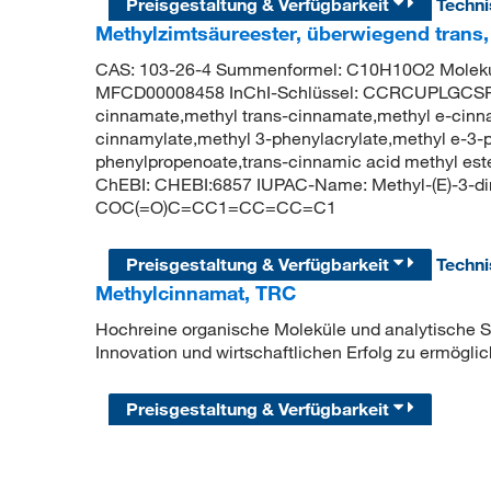
Preisgestaltung & Verfügbarkeit
Techn
Methylzimtsäureester, überwiegend trans,
CAS: 103-26-4 Summenformel: C10H10O2 Molekul
MFCD00008458 InChI-Schlüssel: CCRCUPLGCS
cinnamate,methyl trans-cinnamate,methyl e-cinna
cinnamylate,methyl 3-phenylacrylate,methyl e-3-
phenylpropenoate,trans-cinnamic acid methyl es
ChEBI: CHEBI:6857 IUPAC-Name: Methyl-(E)-3-d
COC(=O)C=CC1=CC=CC=C1
Preisgestaltung & Verfügbarkeit
Techn
Methylcinnamat, TRC
Hochreine organische Moleküle und analytische Sta
Innovation und wirtschaftlichen Erfolg zu ermöglic
Preisgestaltung & Verfügbarkeit