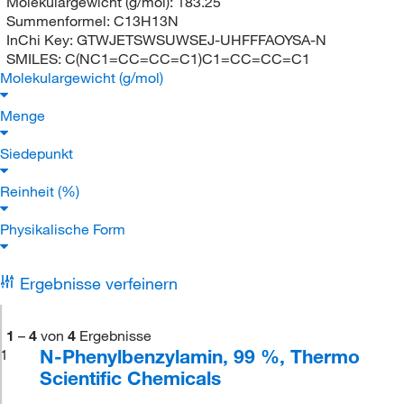
Molekulargewicht (g/mol):
183.25
Summenformel:
C13H13N
InChi Key:
GTWJETSWSUWSEJ-UHFFFAOYSA-N
SMILES:
C(NC1=CC=CC=C1)C1=CC=CC=C1
Molekulargewicht (g/mol)
Menge
Siedepunkt
Reinheit (%)
Physikalische Form
Ergebnisse verfeinern
1
–
4
von
4
Ergebnisse
N-Phenylbenzylamin, 99 %, Thermo
1
Scientific Chemicals