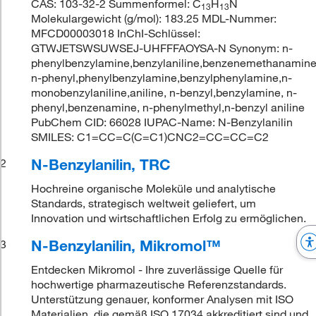
CAS: 103-32-2 Summenformel: C
H
N
13
13
Molekulargewicht (g/mol): 183.25 MDL-Nummer:
MFCD00003018 InChI-Schlüssel:
GTWJETSWSUWSEJ-UHFFFAOYSA-N Synonym: n-
phenylbenzylamine,benzylaniline,benzenemethanamine
n-phenyl,phenylbenzylamine,benzylphenylamine,n-
monobenzylaniline,aniline, n-benzyl,benzylamine, n-
phenyl,benzenamine, n-phenylmethyl,n-benzyl aniline
PubChem CID: 66028 IUPAC-Name: N-Benzylanilin
SMILES: C1=CC=C(C=C1)CNC2=CC=CC=C2
N-Benzylanilin, TRC
2
Hochreine organische Moleküle und analytische
Standards, strategisch weltweit geliefert, um
Innovation und wirtschaftlichen Erfolg zu ermöglichen.
N-Benzylanilin, Mikromol™
3
Entdecken Mikromol - Ihre zuverlässige Quelle für
hochwertige pharmazeutische Referenzstandards.
Unterstützung genauer, konformer Analysen mit ISO
Materialien, die gemäß ISO 17034 akkreditiert sind und