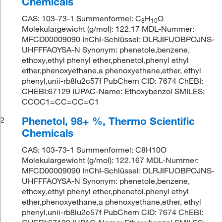
Chemicals
CAS: 103-73-1 Summenformel: C
H
O
8
10
Molekulargewicht (g/mol): 122.17 MDL-Nummer:
MFCD00009090 InChI-Schlüssel: DLRJIFUOBPOJNS-
UHFFFAOYSA-N Synonym: phenetole,benzene,
ethoxy,ethyl phenyl ether,phenetol,phenyl ethyl
ether,phenoxyethane,a phenoxyethane,ether, ethyl
phenyl,unii-rb8lu2c57f PubChem CID: 7674 ChEBI:
CHEBI:67129 IUPAC-Name: Ethoxybenzol SMILES:
CCOC1=CC=CC=C1
Phenetol, 98+ %, Thermo Scientific
2
Chemicals
CAS: 103-73-1 Summenformel: C8H10O
Molekulargewicht (g/mol): 122.167 MDL-Nummer:
MFCD00009090 InChI-Schlüssel: DLRJIFUOBPOJNS-
UHFFFAOYSA-N Synonym: phenetole,benzene,
ethoxy,ethyl phenyl ether,phenetol,phenyl ethyl
ether,phenoxyethane,a phenoxyethane,ether, ethyl
phenyl,unii-rb8lu2c57f PubChem CID: 7674 ChEBI: