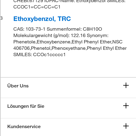
CHEBI:67129 IUPAC-Name: Ethoxybenzol SMILES:
CCOC1=CC=CC=C1
Ethoxybenzol, TRC
3
CAS: 103-73-1 Summenformel: C8H10O
Molekulargewicht (g/mol): 122.16 Synonym:
Phenetole,Ethoxybenzene,Ethyl Phenyl Ether,NSC
406706,Phenetol,Phenoxyethane,Phenyl Ethyl Ether
SMILES: CCOc1ccccc1
Über Uns
Lösungen für Sie
Kundenservice