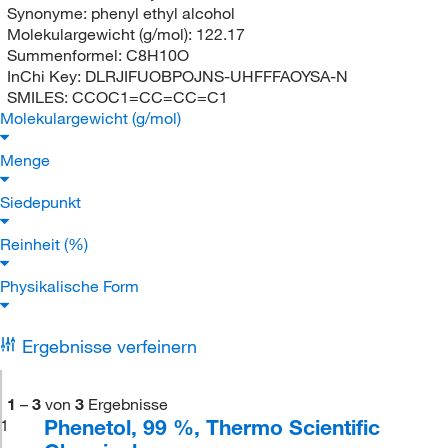
Synonyme:
phenyl ethyl alcohol
Molekulargewicht (g/mol):
122.17
Summenformel:
C8H10O
InChi Key:
DLRJIFUOBPOJNS-UHFFFAOYSA-N
SMILES:
CCOC1=CC=CC=C1
Molekulargewicht (g/mol)
Menge
Siedepunkt
Reinheit (%)
Physikalische Form
Ergebnisse verfeinern
1
–
3
von
3
Ergebnisse
Phenetol, 99 %, Thermo Scientific
1