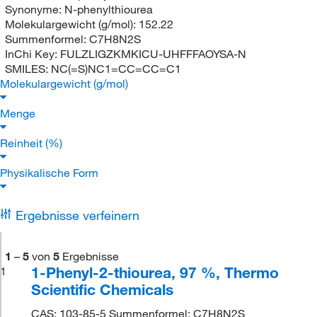
Synonyme:
N-phenylthiourea
Molekulargewicht (g/mol):
152.22
Summenformel:
C7H8N2S
InChi Key:
FULZLIGZKMKICU-UHFFFAOYSA-N
SMILES:
NC(=S)NC1=CC=CC=C1
Molekulargewicht (g/mol)
Menge
Reinheit (%)
Physikalische Form
Ergebnisse verfeinern
1
–
5
von
5
Ergebnisse
1-Phenyl-2-thiourea, 97 %, Thermo
1
Scientific Chemicals
CAS: 103-85-5 Summenformel: C7H8N2S