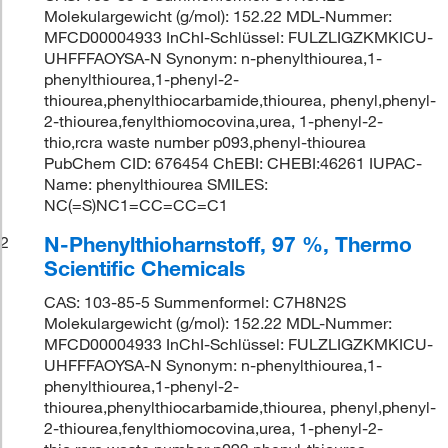
Molekulargewicht (g/mol): 152.22 MDL-Nummer:
MFCD00004933 InChI-Schlüssel: FULZLIGZKMKICU-
UHFFFAOYSA-N Synonym: n-phenylthiourea,1-
phenylthiourea,1-phenyl-2-
thiourea,phenylthiocarbamide,thiourea, phenyl,phenyl-
2-thiourea,fenylthiomocovina,urea, 1-phenyl-2-
thio,rcra waste number p093,phenyl-thiourea
PubChem CID: 676454 ChEBI: CHEBI:46261 IUPAC-
Name: phenylthiourea SMILES:
NC(=S)NC1=CC=CC=C1
N-Phenylthioharnstoff, 97 %, Thermo
2
Scientific Chemicals
CAS: 103-85-5 Summenformel: C7H8N2S
Molekulargewicht (g/mol): 152.22 MDL-Nummer:
MFCD00004933 InChI-Schlüssel: FULZLIGZKMKICU-
UHFFFAOYSA-N Synonym: n-phenylthiourea,1-
phenylthiourea,1-phenyl-2-
thiourea,phenylthiocarbamide,thiourea, phenyl,phenyl-
2-thiourea,fenylthiomocovina,urea, 1-phenyl-2-