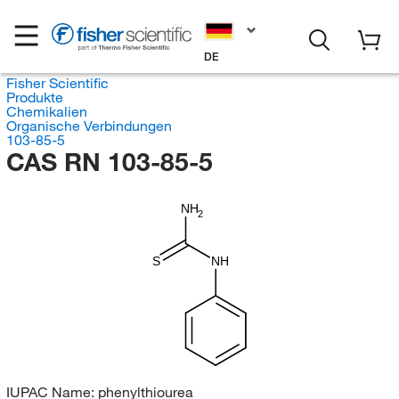
DE
Fisher Scientific
Produkte
Chemikalien
Organische Verbindungen
103-85-5
CAS RN 103-85-5
NH
2
S
NH
IUPAC Name:
phenylthiourea