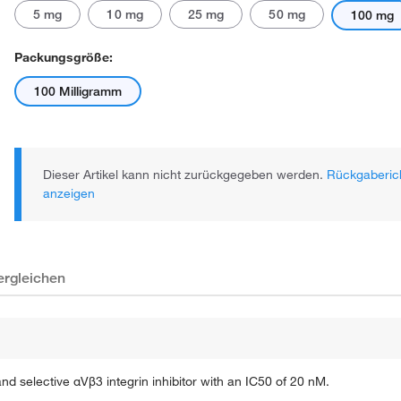
5 mg
10 mg
25 mg
50 mg
100 mg
Packungsgröße:
100 Milligramm
Dieser Artikel kann nicht zurückgegeben werden.
Rückgaberich
anzeigen
ergleichen
 selective αVβ3 integrin inhibitor with an IC50 of 20 nM.