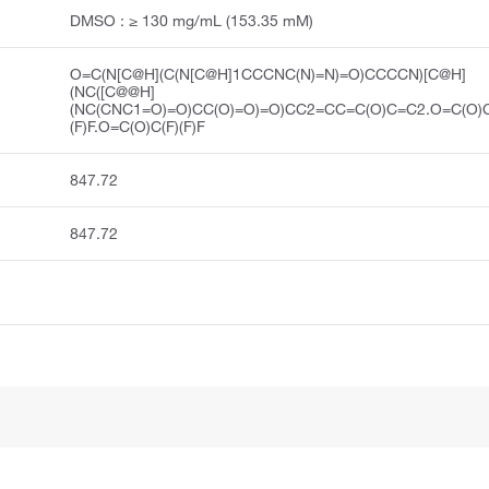
DMSO : ≥ 130 mg/mL (153.35 mM)
O=C(N[C@H](C(N[C@H]1CCCNC(N)=N)=O)CCCCN)[C@H]
(NC([C@@H]
(NC(CNC1=O)=O)CC(O)=O)=O)CC2=CC=C(O)C=C2.O=C(O)C
(F)F.O=C(O)C(F)(F)F
847.72
847.72