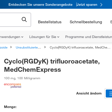
Entdecken Sie unsere Sonderangebote
Jetzt sparen
Bestellstatus
Schnellbestellung
nwendungen
Lösungen für Sie
Programme und Dienstleist
zoide
Unsubstituierte Phenole
Cyclo(RGDyK) trifluoroacetate, MedChemExpress
Cyclo(RGDyK) trifluoroacetate,
MedChemExpress
100 mg
,
100 Milligramm
Ansicht ändern
Menge: