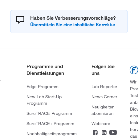
Haben Sie Verbesserungsvorschläge?
Programme und
Folgen Sie
Dienstleistungen
uns
-
Wir
Edge Programm
Lab Reporter
Pro
Tes
New Lab Start-Up
News Corner
anb
Programm
Neuigkeiten
Bio
SureTRACE-Programm
abonnieren
ein
Ins
r
SureTRACE+ Programm
Webinare
her
Nachhaltigkeitsprogramm
das 