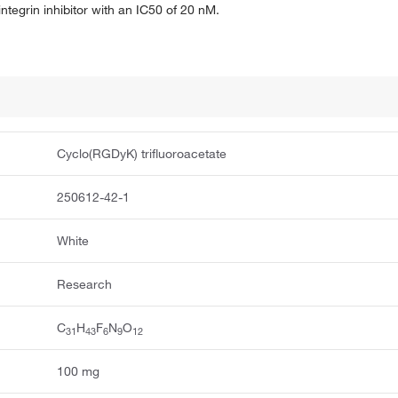
ntegrin inhibitor with an IC50 of 20 nM.
Cyclo(RGDyK) trifluoroacetate
250612-42-1
White
Research
C
H
F
N
O
3
1
4
3
6
9
1
2
100 mg