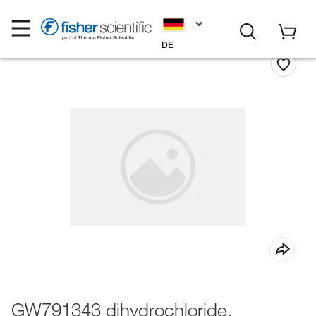
DE
GW791343 dihydrochloride,