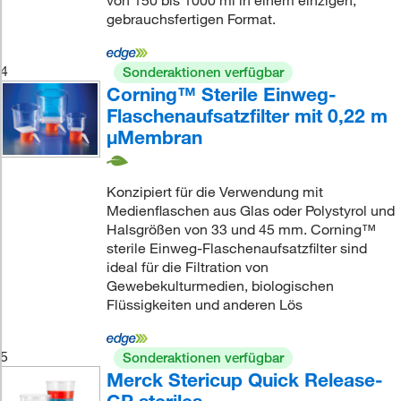
von 150 bis 1000 ml in einem einzigen,
gebrauchsfertigen Format.
4
Sonderaktionen verfügbar
Corning™ Sterile Einweg-
Flaschenaufsatzfilter mit 0,22 m
μMembran
Konzipiert für die Verwendung mit
Medienflaschen aus Glas oder Polystyrol und
Halsgrößen von 33 und 45 mm. Corning™
sterile Einweg-Flaschenaufsatzfilter sind
ideal für die Filtration von
Gewebekulturmedien, biologischen
Flüssigkeiten und anderen Lös
5
Sonderaktionen verfügbar
Merck Stericup Quick Release-
GP steriles