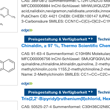
CAS: 389-08-2 Summenformel: C12H12N2O3 Mole
MFCD00006884 InChI-Schlüssel: MHWLWQUZZR
acid,nalidixin,nevigramon,nalidixate,uronidix,inn
PubChem CID: 4421 ChEBI: CHEBI:100147 IUPAC-
3-Carbonsäure SMILES: CCN1C=C(C(=O)C2=C1
Preisgestaltung & Verfügbarkeit
Techn
Chinaldin, ≥ 97 %, Thermo Scientific Che
CAS: 91-63-4 Summenformel: C10H9N Molekularg
MFCD00006756 InChI-Schlüssel: SMUQFGGVLN
quinaldine,chinaldine,khinaldin,quinoline, 2-methy
methylchinolin,ccris 1155,2-methylchinoline,2-
Name: 2-Methylchinolin SMILES: CC1=CC=C2
Preisgestaltung & Verfügbarkeit
Techn
Tris(2,2'-Bipyridyl)ruthenium(II)chlorid, 
CAS: 50525-27-4 Summenformel: C30H36Cl2N6O6R