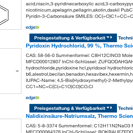
acid,niacin,3-pyridinecarboxylic acid,3-carboxy
nicotinicum,apelagrin,pellagrin,akotin,daskil 
Pyridin-3-Carbonsäure SMILES: OC(=O)C1=CC
Preisgestaltung & Verfügbarkeit
Techn
Pyridoxin Hydrochlorid, 99 %, Thermo Sci
CAS: 58-56-0 Summenformel: C8H12ClNO3 Moleku
MFCD00012807 InChI-Schlüssel: ZUFQODAHGAH
hydrochloride,pyridoxine hcl,pyridoxol hydrochlori
b6,alestrol,becilan,benadon,hexavibex,hexermi
IUPAC-Name: 4,5-Bis(Hydroxymethyl)-2-Methylpyr
CC1=NC=C(C(=C1O)CO)CO.Cl
Preisgestaltung & Verfügbarkeit
Techn
Nalidixinsäure-Natriumsalz, Thermo Scien
CAS: 5-8-3374 Summenformel: C12H11N2NaO3 Mo
MFCD00064376 InChI-Schlüssel: ROKRAUFZFDQW