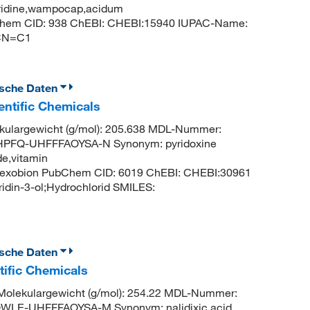
pyridine,wampocap,acidum
PubChem CID: 938 ChEBI: CHEBI:15940 IUPAC-Name:
=CN=C1
ische Daten
entific Chemicals
largewicht (g/mol): 205.638 MDL-Nummer:
PFQ-UHFFFAOYSA-N Synonym: pyridoxine
de,vitamin
n,hexobion PubChem CID: 6019 ChEBI: CHEBI:30961
idin-3-ol;Hydrochlorid SMILES:
ische Daten
tific Chemicals
lekulargewicht (g/mol): 254.22 MDL-Nummer:
LE-UHFFFAOYSA-M Synonym: nalidixic acid