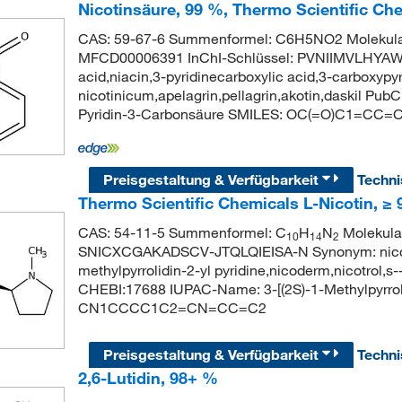
Nicotinsäure, 99 %, Thermo Scientific Ch
CAS: 59-67-6 Summenformel: C6H5NO2 Molekular
MFCD00006391 InChI-Schlüssel: PVNIIMVLHYAW
acid,niacin,3-pyridinecarboxylic acid,3-carboxy
nicotinicum,apelagrin,pellagrin,akotin,daskil 
Pyridin-3-Carbonsäure SMILES: OC(=O)C1=CC
Preisgestaltung & Verfügbarkeit
Techn
Thermo Scientific Chemicals L-Nicotin, ≥
CAS: 54-11-5 Summenformel: C
H
N
Molekular
10
14
2
SNICXCGAKADSCV-JTQLQIEISA-N Synonym: nicotine,l
methylpyrrolidin-2-yl pyridine,nicoderm,nicotrol
CHEBI:17688 IUPAC-Name: 3-[(2S)-1-Methylpyrroli
CN1CCCC1C2=CN=CC=C2
Preisgestaltung & Verfügbarkeit
Techn
2,6-Lutidin, 98+ %