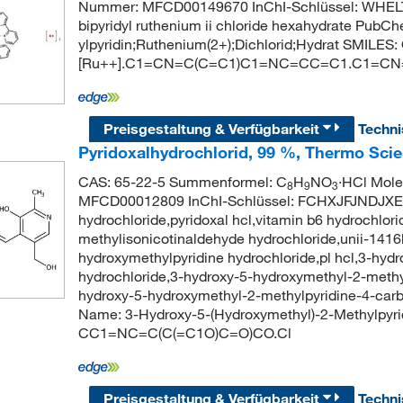
Nummer: MFCD00149670 InChI-Schlüssel: WHEL
bipyridyl ruthenium ii chloride hexahydrate Pub
ylpyridin;Ruthenium(2+);Dichlorid;Hydrat SMILES: O.
[Ru++].C1=CN=C(C=C1)C1=NC=CC=C1.C1=C
Preisgestaltung & Verfügbarkeit
Techn
Pyridoxalhydrochlorid, 99 %, Thermo Scie
CAS: 65-22-5 Summenformel: C
H
NO
·HCl Mole
8
9
3
MFCD00012809 InChI-Schlüssel: FCHXJFJNDJXE
hydrochloride,pyridoxal hcl,vitamin b6 hydrochlor
methylisonicotinaldehyde hydrochloride,unii-1416
hydroxymethylpyridine hydrochloride,pl hcl,3-hyd
hydrochloride,3-hydroxy-5-hydroxymethyl-2-methy
hydroxy-5-hydroxymethyl-2-methylpyridine-4-car
Name: 3-Hydroxy-5-(Hydroxymethyl)-2-Methylpyri
CC1=NC=C(C(=C1O)C=O)CO.Cl
Preisgestaltung & Verfügbarkeit
Techn