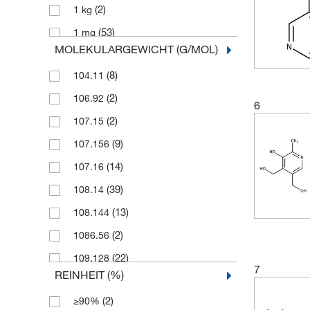
(2)
1 kg
(53)
1 mg
MOLEKULARGEWICHT (G/MOL)
(2)
1 x 1 mL
(8)
104.11
(146)
10 g
(2)
106.92
(1)
10 kg
6
(2)
107.15
(433)
10 mg
(9)
107.156
(1)
10 x 1 mL
(14)
107.16
(204)
100 g
(39)
108.14
(20)
100 mL
(13)
108.144
(364)
100 mg
(2)
1086.56
(6)
1000 g
(22)
109.128
(2)
100 g
7
REINHEIT (%)
(37)
109.13
(1)
1x1 mL
(2)
≥90%
(2)
109.132
(1)
1 g