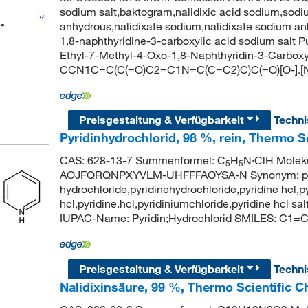
sodium salt,baktogram,nalidixic acid sodium,sodiu
anhydrous,nalidixate sodium,nalidixate sodium an
1,8-naphthyridine-3-carboxylic acid sodium sal
Ethyl-7-Methyl-4-Oxo-1,8-Naphthyridin-3-Carboxy
CCN1C=C(C(=O)C2=C1N=C(C=C2)C)C(=O)[O-].[
Preisgestaltung & Verfügbarkeit
Techn
Pyridinhydrochlorid, 98 %, rein, Thermo S
CAS: 628-13-7 Summenformel: C
H
N·ClH Moleku
5
5
AOJFQRQNPXYVLM-UHFFFAOYSA-N Synonym: pyridi
hydrochloride,pyridinehydrochloride,pyridine hcl,py
hcl,pyridine.hcl,pyridiniumchloride,pyridine hcl 
IUPAC-Name: Pyridin;Hydrochlorid SMILES: C1
Preisgestaltung & Verfügbarkeit
Techn
Nalidixinsäure, 99 %, Thermo Scientific 