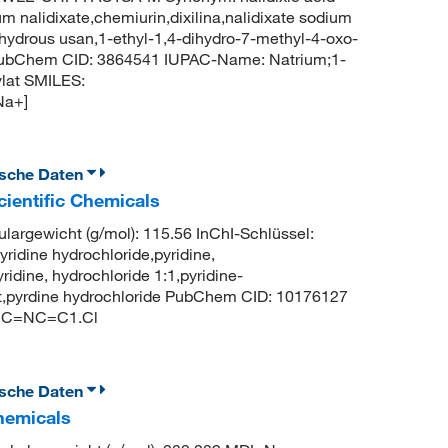
m nalidixate,chemiurin,dixilina,nalidixate sodium
hydrous usan,1-ethyl-1,4-dihydro-7-methyl-4-oxo-
t PubChem CID: 3864541 IUPAC-Name: Natrium;1-
lat SMILES:
Na+]
ische Daten
cientific Chemicals
largewicht (g/mol): 115.56 InChI-Schlüssel:
ne hydrochloride,pyridine,
ridine, hydrochloride 1:1,pyridine-
salt,pyrdine hydrochloride PubChem CID: 10176127
=CC=NC=C1.Cl
ische Daten
Chemicals