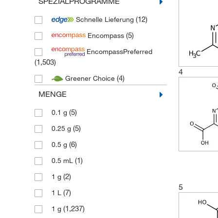
SPEZIALPROGRAMME
(371)
Thermo Scientific Maybridge
(12)
Schnelle Lieferung
(4)
Tocris
(5)
Encompass
(567)
Toronto Research Chemicals
EncompassPreferred
(1,503)
4
(4)
Greener Choice
MENGE
(5)
0.1 g
(5)
0.25 g
(6)
0.5 g
(1)
0.5 mL
(2)
1 g
5
(7)
1 L
(1,237)
1 g