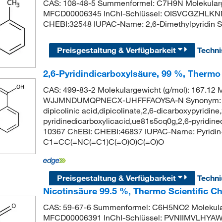
CAS: 108-48-5 Summenformel: C7H9N Molekularg
MFCD00006345 InChI-Schlüssel: OISVCGZHLKN
CHEBI:32548 IUPAC-Name: 2,6-Dimethylpyridi
Preisgestaltung & Verfügbarkeit
Techn
2,6-Pyridindicarboxylsäure, 99 %, Thermo
CAS: 499-83-2 Molekulargewicht (g/mol): 167.1
WJJMNDUMQPNECX-UHFFFAOYSA-N Synonym: 2,6-pyr
dipicolinic acid,dipicolinate,2,6-dicarboxypyridin
pyridinedicarboxylicacid,ue81s5cq0g,2,6-pyridine
10367 ChEBI: CHEBI:46837 IUPAC-Name: Pyridin
C1=CC(=NC(=C1)C(=O)O)C(=O)O
Preisgestaltung & Verfügbarkeit
Techn
Nicotinsäure 99.5 %, Thermo Scientific C
CAS: 59-67-6 Summenformel: C6H5NO2 Molekular
MFCD00006391 InChI-Schlüssel: PVNIIMVLHYAW