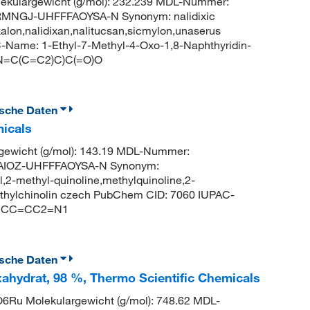
kulargewicht (g/mol): 232.239 MDL-Nummer:
MNGJ-UHFFFAOYSA-N Synonym: nalidixic
oxalon,nalidixan,nalitucsan,sicmylon,unaserus
Name: 1-Ethyl-7-Methyl-4-Oxo-1,8-Naphthyridin-
N=C(C=C2)C)C(=O)O
ische Daten
micals
ewicht (g/mol): 143.19 MDL-Nummer:
AIOZ-UHFFFAOYSA-N Synonym:
l,2-methyl-quinoline,methylquinoline,2-
methylchinolin czech PubChem CID: 7060 IUPAC-
C=CC=CC2=N1
ische Daten
Hexahydrat, 98 %, Thermo Scientific Chemicals
u Molekulargewicht (g/mol): 748.62 MDL-