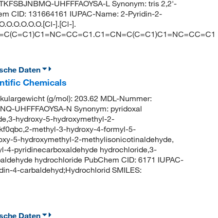
TKFSBJNBMQ-UHFFFAOYSA-L Synonym: tris 2,2'-
Chem CID: 131664161 IUPAC-Name: 2-Pyridin-2-
O.O.O.O.O.[Cl-].[Cl-].
N=C(C=C1)C1=NC=CC=C1.C1=CN=C(C=C1)C1=NC=CC=C1
ische Daten
ntific Chemicals
kulargewicht (g/mol): 203.62 MDL-Nummer:
NQ-UHFFFAOYSA-N Synonym: pyridoxal
ide,3-hydroxy-5-hydroxymethyl-2-
kf0qbc,2-methyl-3-hydroxy-4-formyl-5-
roxy-5-hydroxymethyl-2-methylisonicotinaldehyde,
l-4-pyridinecarboxaldehyde hydrochloride,3-
baldehyde hydrochloride PubChem CID: 6171 IUPAC-
din-4-carbaldehyd;Hydrochlorid SMILES:
ische Daten