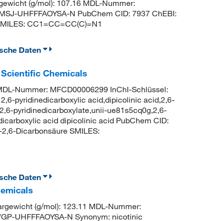
ewicht (g/mol): 107.16 MDL-Nummer:
MSJ-UHFFFAOYSA-N PubChem CID: 7937 ChEBI:
n SMILES: CC1=CC=CC(C)=N1
ische Daten
 Scientific Chemicals
2 MDL-Nummer: MFCD00006299 InChI-Schlüssel:
idinedicarboxylic acid,dipicolinic acid,2,6-
e,2,6-pyridinedicarboxylate,unii-ue81s5cq0g,2,6-
dicarboxylic acid dipicolinic acid PubChem CID:
-2,6-Dicarbonsäure SMILES:
ische Daten
hemicals
gewicht (g/mol): 123.11 MDL-Nummer:
GP-UHFFFAOYSA-N Synonym: nicotinic