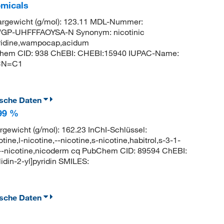
emicals
gewicht (g/mol): 123.11 MDL-Nummer:
GP-UHFFFAOYSA-N Synonym: nicotinic
pyridine,wampocap,acidum
PubChem CID: 938 ChEBI: CHEBI:15940 IUPAC-Name:
=CN=C1
ische Daten
 99 %
gewicht (g/mol): 162.23 InChI-Schlüssel:
-nicotine,--nicotine,s-nicotine,habitrol,s-3-1-
,s---nicotine,nicoderm cq PubChem CID: 89594 ChEBI:
din-2-yl]pyridin SMILES:
ische Daten