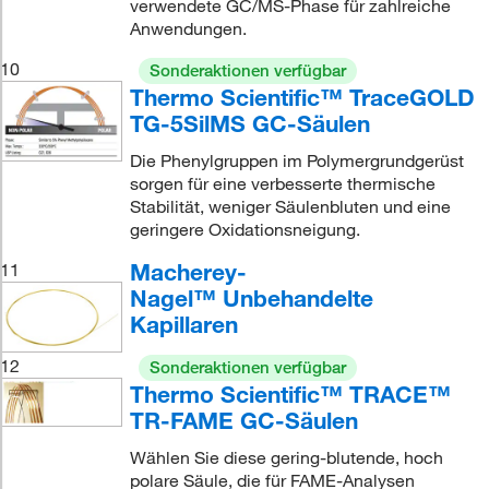
verwendete GC/MS-Phase für zahlreiche
Anwendungen.
10
Sonderaktionen verfügbar
Thermo Scientific™ TraceGOLD
TG-5SilMS GC-Säulen
Die Phenylgruppen im Polymergrundgerüst
sorgen für eine verbesserte thermische
Stabilität, weniger Säulenbluten und eine
geringere Oxidationsneigung.
Macherey-
11
Nagel™ Unbehandelte
Kapillaren
12
Sonderaktionen verfügbar
Thermo Scientific™ TRACE™
TR-FAME GC-Säulen
Wählen Sie diese gering-blutende, hoch
polare Säule, die für FAME-Analysen