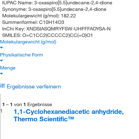
IUPAC Name:
3-oxaspiro[5.5]undecane-2,4-dione
Synonyme:
3-oxaspiro[5.5]undecane-2,4-dione
Molekulargewicht (g/mol):
182.22
Summenformel:
C10H14O3
InChi Key:
XNDSIASQMRYFSW-UHFFFAOYSA-N
SMILES:
O=C1CC2(CCCCC2)CC(=O)O1
Molekulargewicht (g/mol)
Physikalische Form
Menge
Ergebnisse verfeinern
1
–
1
von
1
Ergebnisse
1,1-Cyclohexanediacetic anhydride,
1
Thermo Scientific™