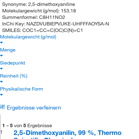
Synonyme:
2,5-dimethoxyaniline
Molekulargewicht (g/mol):
153.18
Summenformel:
C8H11NO2
InChi Key:
NAZDVUBIEPVUKE-UHFFFAOYSA-N
SMILES:
COC1=CC=C(OC)C(N)=C1
Molekulargewicht (g/mol)
Menge
Siedepunkt
Reinheit (%)
Physikalische Form
Ergebnisse verfeinern
1
–
5
von
5
Ergebnisse
2,5-Dimethoxyanilin, 99 %, Thermo
1