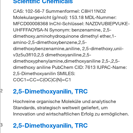
Scientific Chemicals
CAS: 102-56-7 Summenformel: C8H11NO2
Molekulargewicht (g/mol): 153.18 MDL-Nummer:
MFCD00008368 InChI-Schlüssel: NAZDVUBIEPVUKE-
UHFFFAOYSA-N Synonym: benzenamine, 2,5-
dimethoxy,aminohydroquinone dimethyl ether,1-
amino-2,5-dimethoxybenzene,2,5-
dimethoxybenzenamine,aniline, 2,5-dimethoxy,unii-
v3z5u3fl10,2,5 dimethoxyaniline,2,5-
dimethoxyphenylamine,dimethoxyaniline 2,5-,2,5-
dimethoxy aniline PubChem CID: 7613 IUPAC-Name:
2,5-Dimethoxyanilin SMILES:
COC1=CC=C(OC)C(N)=C1
2,5-Dimethoxyanilin, TRC
2
Hochreine organische Moleküle und analytische
Standards, strategisch weltweit geliefert, um
Innovation und wirtschaftlichen Erfolg zu ermöglichen.
2,5-Dimethoxyanilin, TRC
3