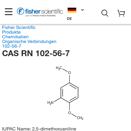
DE
Fisher Scientific
Produkte
Chemikalien
Organische Verbindungen
102-56-7
CAS RN 102-56-7
H
C
3
O
H
N
2
O
CH
3
IUPAC Name:
2,5-dimethoxyaniline