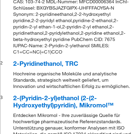
CAS: 103-74-2 MDL-Nummer: MFCD00006364 InChI-
Schlüssel: BXGYBSJAZFGIPX-UHFFFAOYSA-N
Synonym: 2-pyridineethanol,2-2-hydroxyethyl
pyridine,2-2-pyridyl ethanol,pyridine-2-ethanol,2-
pyridin-2-yl ethan-1-ol,2-pyridin-2-yl ethanol,2-
pyridinethanol,2-pyridylethanol,2-pyridine ethanol,2-
beta-hydroxyethyl pyridine PubChem CID: 7675
IUPAC-Name: 2-Pyridin-2-ylethanol SMILES:
C1=CC=NC(=C1)CCO
2-Pyridinethanol, TRC
2
Hochreine organische Moleküle und analytische
Standards, strategisch weltweit geliefert, um
Innovation und wirtschaftlichen Erfolg zu ermöglichen.
2-(Pyridin-2-yl)ethanol (2-(2-
3
Hydroxyethyl)pyridin), Mikromol™
Entdecken Mikromol - Ihre zuverlässige Quelle für
hochwertige pharmazeutische Referenzstandards.
Unterstützung genauer, konformer Analysen mit ISO
Materialien, die gemäß ISO 17034 akkreditiert sind und