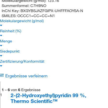
Molekulargewicht (g/mol):
123.16
Summenformel:
C7H9NO
InChi Key:
BXGYBSJAZFGIPX-UHFFFAOYSA-N
SMILES:
OCCC1=CC=CC=N1
Molekulargewicht (g/mol)
Reinheit (%)
Menge
Siedepunkt
Zertifizierung/Konformität
Ergebnisse verfeinern
1
–
6
von
6
Ergebnisse
2-(2-Hydroxyethyl)pyridin 99 %,
1
Thermo Scientific™