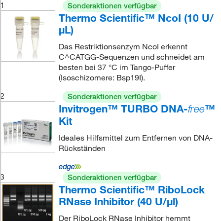
1
Sonderaktionen verfügbar
Thermo Scientific™ NcoI (10 U/
μL)
Das Restriktionsenzym NcoI erkennt
C^CATGG-Sequenzen und schneidet am
besten bei 37 °C im Tango-Puffer
(Isoschizomere: Bsp19I).
2
Sonderaktionen verfügbar
Invitrogen™ TURBO DNA-
™
free
Kit
Ideales Hilfsmittel zum Entfernen von DNA-
Rückständen
3
Sonderaktionen verfügbar
Thermo Scientific™ RiboLock
RNase Inhibitor (40 U/μl)
Der RiboLock RNase Inhibitor hemmt