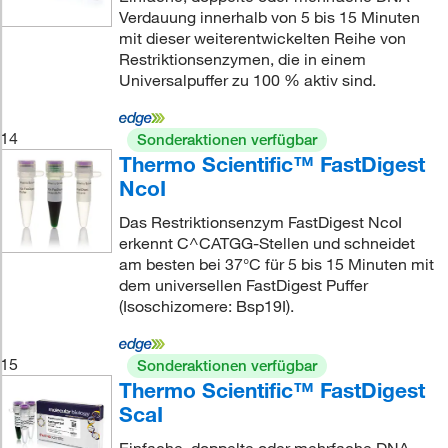
Verdauung innerhalb von 5 bis 15 Minuten
mit dieser weiterentwickelten Reihe von
Restriktionsenzymen, die in einem
Universalpuffer zu 100 % aktiv sind.
14
Sonderaktionen verfügbar
Thermo Scientific™ FastDigest
NcoI
Das Restriktionsenzym FastDigest NcoI
erkennt C^CATGG-Stellen und schneidet
am besten bei 37°C für 5 bis 15 Minuten mit
dem universellen FastDigest Puffer
(Isoschizomere: Bsp19I).
15
Sonderaktionen verfügbar
Thermo Scientific™ FastDigest
ScaI