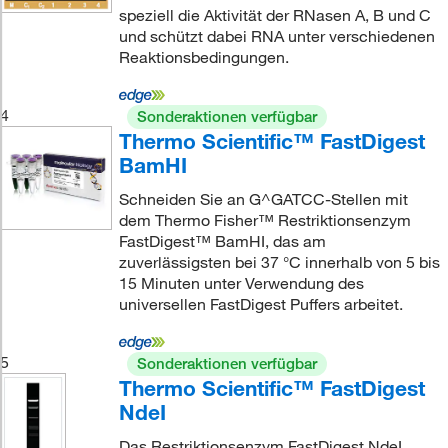
speziell die Aktivität der RNasen A, B und C
und schützt dabei RNA unter verschiedenen
Reaktionsbedingungen.
4
Sonderaktionen verfügbar
Thermo Scientific™ FastDigest
BamHI
Schneiden Sie an G^GATCC-Stellen mit
dem Thermo Fisher™ Restriktionsenzym
FastDigest™ BamHI, das am
zuverlässigsten bei 37 °C innerhalb von 5 bis
15 Minuten unter Verwendung des
universellen FastDigest Puffers arbeitet.
5
Sonderaktionen verfügbar
Thermo Scientific™ FastDigest
NdeI
Das Restriktionsenzym FastDigest NdeI