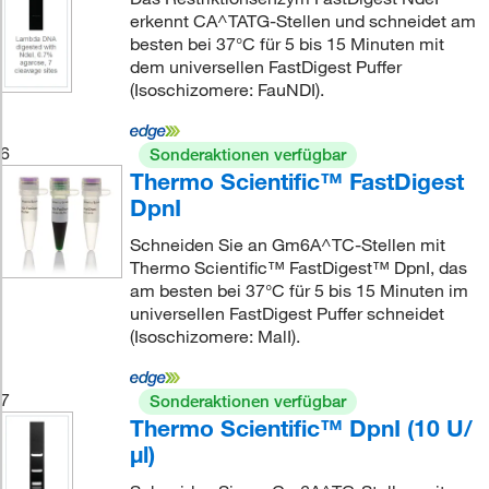
erkennt CA^TATG-Stellen und schneidet am
besten bei 37°C für 5 bis 15 Minuten mit
dem universellen FastDigest Puffer
(Isoschizomere: FauNDI).
6
Sonderaktionen verfügbar
Thermo Scientific™ FastDigest
DpnI
Schneiden Sie an Gm6A^TC-Stellen mit
Thermo Scientific™ FastDigest™ DpnI, das
am besten bei 37°C für 5 bis 15 Minuten im
universellen FastDigest Puffer schneidet
(Isoschizomere: MalI).
7
Sonderaktionen verfügbar
Thermo Scientific™ DpnI (10 U/
μl)