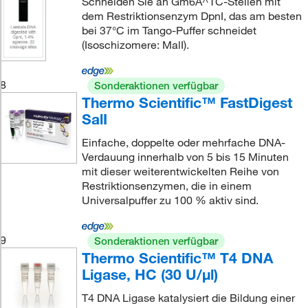
Schneiden Sie an Gm6A^TC-Stellen mit
dem Restriktionsenzym DpnI, das am besten
bei 37°C im Tango-Puffer schneidet
(Isoschizomere: MalI).
8
Sonderaktionen verfügbar
Thermo Scientific™ FastDigest
SalI
Einfache, doppelte oder mehrfache DNA-
Verdauung innerhalb von 5 bis 15 Minuten
mit dieser weiterentwickelten Reihe von
Restriktionsenzymen, die in einem
Universalpuffer zu 100 % aktiv sind.
9
Sonderaktionen verfügbar
Thermo Scientific™ T4 DNA
Ligase, HC (30 U/μl)
T4 DNA Ligase katalysiert die Bildung einer