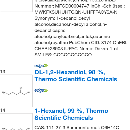
Nummer: MFCD00004747 InChI-Schlüssel:
MWKFXSUHUHTGQN-UHFFFAOYSA-N
Synonym: 1-decanol,decyl
alcohol,decanol,n-decyl alcohol,n-
decanol,capric
alcohol,nonylcarbinol,antak,caprinic
alcohol,royaltac PubChem CID: 8174 ChEBI:
CHEBI:28903 IUPAC-Name: Dekan-1-ol
SMILES: CCCCCCCCCCO
DL-1,2-Hexandiol, 98 %,
13
Thermo Scientific Chemicals
1-Hexanol, 99 %, Thermo
14
Scientific Chemicals
CAS: 111-27-3 Summenformel: C6H14O