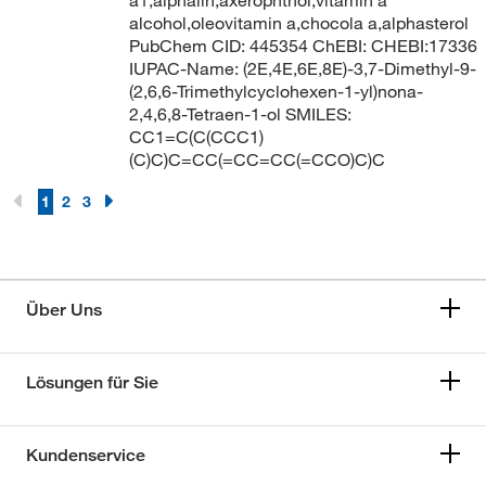
alcohol,oleovitamin a,chocola a,alphasterol
PubChem CID: 445354 ChEBI: CHEBI:17336
IUPAC-Name: (2E,4E,6E,8E)-3,7-Dimethyl-9-
(2,6,6-Trimethylcyclohexen-1-yl)nona-
2,4,6,8-Tetraen-1-ol SMILES:
CC1=C(C(CCC1)
(C)C)C=CC(=CC=CC(=CCO)C)C
1
2
3
Über Uns
Lösungen für Sie
Kundenservice