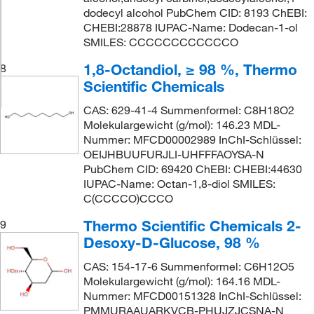
dodecyl alcohol PubChem CID: 8193 ChEBI:
CHEBI:28878 IUPAC-Name: Dodecan-1-ol
SMILES: CCCCCCCCCCCCO
1,8-Octandiol, ≥ 98 %, Thermo
8
Scientific Chemicals
CAS: 629-41-4 Summenformel: C8H18O2
Molekulargewicht (g/mol): 146.23 MDL-
Nummer: MFCD00002989 InChI-Schlüssel:
OEIJHBUUFURJLI-UHFFFAOYSA-N
PubChem CID: 69420 ChEBI: CHEBI:44630
IUPAC-Name: Octan-1,8-diol SMILES:
C(CCCCO)CCCO
Thermo Scientific Chemicals 2-
9
Desoxy-D-Glucose, 98 %
CAS: 154-17-6 Summenformel: C6H12O5
Molekulargewicht (g/mol): 164.16 MDL-
Nummer: MFCD00151328 InChI-Schlüssel:
PMMURAAUARKVCB-PHUJZJCSNA-N