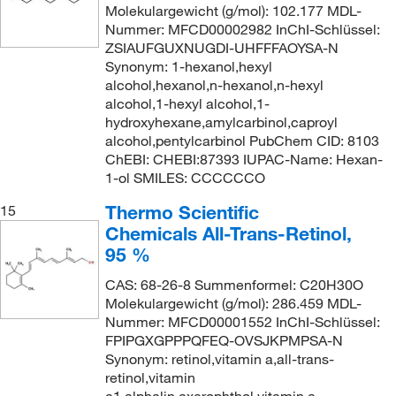
Molekulargewicht (g/mol): 102.177 MDL-
Nummer: MFCD00002982 InChI-Schlüssel:
ZSIAUFGUXNUGDI-UHFFFAOYSA-N
Synonym: 1-hexanol,hexyl
alcohol,hexanol,n-hexanol,n-hexyl
alcohol,1-hexyl alcohol,1-
hydroxyhexane,amylcarbinol,caproyl
alcohol,pentylcarbinol PubChem CID: 8103
ChEBI: CHEBI:87393 IUPAC-Name: Hexan-
1-ol SMILES: CCCCCCO
Thermo Scientific
15
Chemicals All-Trans-Retinol,
95 %
CAS: 68-26-8 Summenformel: C20H30O
Molekulargewicht (g/mol): 286.459 MDL-
Nummer: MFCD00001552 InChI-Schlüssel:
FPIPGXGPPPQFEQ-OVSJKPMPSA-N
Synonym: retinol,vitamin a,all-trans-
retinol,vitamin
a1,alphalin,axerophthol,vitamin a