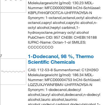
Molekulargewicht (g/mol): 130.23 MDL-
Nummer: MFCD00002988 InChI-Schlüssel:
KBPLFHHGFOOTCA-UHFFFAOYSA-N
Synonym: 1-octanol,octanol,octyl alcohol,n-
octanol,capryl alcohol,caprylic alcohol,n-
octyl alcohol,heptyl carbinol,1-
hydroxyoctane,primary octyl alcohol
PubChem CID: 957 ChEBI: CHEBI:16188
IUPAC-Name: Octan-1-ol SMILES:
CCCCCCCCO
1-Dodecanol, 98 %, Thermo
7
Scientific Chemicals
CAS: 112-53-8 Summenformel: C12H26O
Molekulargewicht (g/mol): 186.34 MDL-
Nummer: MFCD00004753 InChI-Schlüssel:
LQZZUXJYWNFBMV-UHFFFAOYSA-N
Synonym: 1-dodecanol,dodecyl
alcohol,lauryl alcohol,dodecanol,n-dodecyl
alcohol,lauric alcohol,laurinic
alcohol,undecyl carbinol,dodecylalcohol,1-