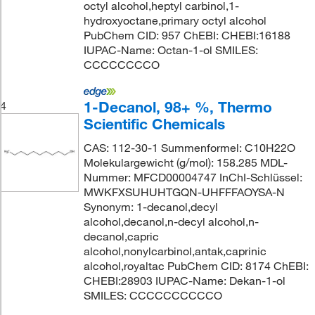
octyl alcohol,heptyl carbinol,1-
hydroxyoctane,primary octyl alcohol
PubChem CID: 957 ChEBI: CHEBI:16188
IUPAC-Name: Octan-1-ol SMILES:
CCCCCCCCO
1-Decanol, 98+ %, Thermo
4
Scientific Chemicals
CAS: 112-30-1 Summenformel: C10H22O
Molekulargewicht (g/mol): 158.285 MDL-
Nummer: MFCD00004747 InChI-Schlüssel:
MWKFXSUHUHTGQN-UHFFFAOYSA-N
Synonym: 1-decanol,decyl
alcohol,decanol,n-decyl alcohol,n-
decanol,capric
alcohol,nonylcarbinol,antak,caprinic
alcohol,royaltac PubChem CID: 8174 ChEBI:
CHEBI:28903 IUPAC-Name: Dekan-1-ol
SMILES: CCCCCCCCCCO