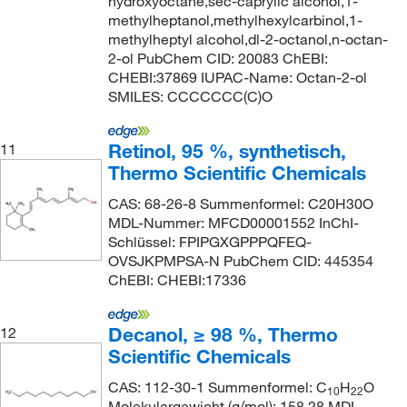
hydroxyoctane,sec-caprylic alcohol,1-
methylheptanol,methylhexylcarbinol,1-
methylheptyl alcohol,dl-2-octanol,n-octan-
2-ol PubChem CID: 20083 ChEBI:
CHEBI:37869 IUPAC-Name: Octan-2-ol
SMILES: CCCCCCC(C)O
Retinol, 95 %, synthetisch,
11
Thermo Scientific Chemicals
CAS: 68-26-8 Summenformel: C20H30O
MDL-Nummer: MFCD00001552 InChI-
Schlüssel: FPIPGXGPPPQFEQ-
OVSJKPMPSA-N PubChem CID: 445354
ChEBI: CHEBI:17336
Decanol, ≥ 98 %, Thermo
12
Scientific Chemicals
CAS: 112-30-1 Summenformel: C
H
O
10
22
Molekulargewicht (g/mol): 158.28 MDL-