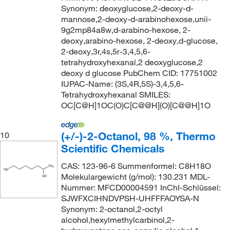
Synonym: deoxyglucose,2-deoxy-d-
mannose,2-deoxy-d-arabinohexose,unii-
9g2mp84a8w,d-arabino-hexose, 2-
deoxy,arabino-hexose, 2-deoxy,d-glucose,
2-deoxy,3r,4s,5r-3,4,5,6-
tetrahydroxyhexanal,2 deoxyglucose,2
deoxy d glucose PubChem CID: 17751002
IUPAC-Name: (3S,4R,5S)-3,4,5,6-
Tetrahydroxyhexanal SMILES:
OC[C@H]1OC(O)C[C@@H](O)[C@@H]1O
(+/-)-2-Octanol, 98 %, Thermo
10
Scientific Chemicals
CAS: 123-96-6 Summenformel: C8H18O
Molekulargewicht (g/mol): 130.231 MDL-
Nummer: MFCD00004591 InChI-Schlüssel:
SJWFXCIHNDVPSH-UHFFFAOYSA-N
Synonym: 2-octanol,2-octyl
alcohol,hexylmethylcarbinol,2-