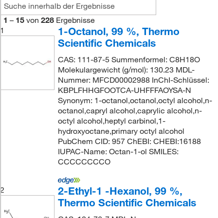
1
–
15
von
228
Ergebnisse
1-Octanol, 99 %, Thermo
1
Scientific Chemicals
CAS: 111-87-5 Summenformel: C8H18O
Molekulargewicht (g/mol): 130.23 MDL-
Nummer: MFCD00002988 InChI-Schlüssel:
KBPLFHHGFOOTCA-UHFFFAOYSA-N
Synonym: 1-octanol,octanol,octyl alcohol,n-
octanol,capryl alcohol,caprylic alcohol,n-
octyl alcohol,heptyl carbinol,1-
hydroxyoctane,primary octyl alcohol
PubChem CID: 957 ChEBI: CHEBI:16188
IUPAC-Name: Octan-1-ol SMILES:
CCCCCCCCO
2-Ethyl-1 -Hexanol, 99 %,
2
Thermo Scientific Chemicals