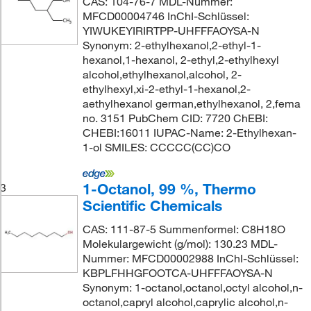
CAS: 104-76-7 MDL-Nummer:
MFCD00004746 InChI-Schlüssel:
YIWUKEYIRIRTPP-UHFFFAOYSA-N
Synonym: 2-ethylhexanol,2-ethyl-1-
hexanol,1-hexanol, 2-ethyl,2-ethylhexyl
alcohol,ethylhexanol,alcohol, 2-
ethylhexyl,xi-2-ethyl-1-hexanol,2-
aethylhexanol german,ethylhexanol, 2,fema
no. 3151 PubChem CID: 7720 ChEBI:
CHEBI:16011 IUPAC-Name: 2-Ethylhexan-
1-ol SMILES: CCCCC(CC)CO
1-Octanol, 99 %, Thermo
3
Scientific Chemicals
CAS: 111-87-5 Summenformel: C8H18O
Molekulargewicht (g/mol): 130.23 MDL-
Nummer: MFCD00002988 InChI-Schlüssel:
KBPLFHHGFOOTCA-UHFFFAOYSA-N
Synonym: 1-octanol,octanol,octyl alcohol,n-
octanol,capryl alcohol,caprylic alcohol,n-