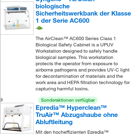
biologische
Sicherheitswerkbank der Klasse
1 der Serie AC600
The AirClean™ AC600 Series Class 1
Biological Safety Cabinet is a UPUV
Workstation designed to safely handle
biological samples. This workstation
protects the operator from exposure to
airborne pathogens and provides UV-C light
for decontamination of materials and the
work area and HEPA filtration technology for
capturing harmful toxins.
9
Sonderaktionen verfügbar
Epredia™ Hyperclean™
TruAir™ Abzugshaube ohne
Abluftleitung
Mit den hocheffizienten Epredia™