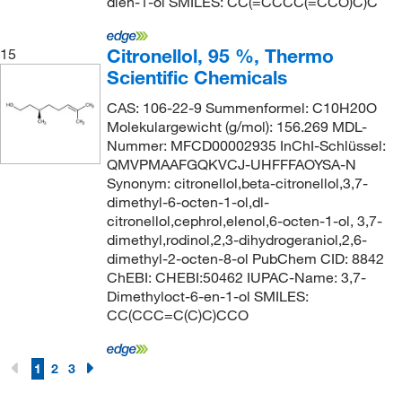
dien-1-ol SMILES: CC(=CCCC(=CCO)C)C
Citronellol, 95 %, Thermo
15
Scientific Chemicals
CAS: 106-22-9 Summenformel: C10H20O
Molekulargewicht (g/mol): 156.269 MDL-
Nummer: MFCD00002935 InChI-Schlüssel:
QMVPMAAFGQKVCJ-UHFFFAOYSA-N
Synonym: citronellol,beta-citronellol,3,7-
dimethyl-6-octen-1-ol,dl-
citronellol,cephrol,elenol,6-octen-1-ol, 3,7-
dimethyl,rodinol,2,3-dihydrogeraniol,2,6-
dimethyl-2-octen-8-ol PubChem CID: 8842
ChEBI: CHEBI:50462 IUPAC-Name: 3,7-
Dimethyloct-6-en-1-ol SMILES:
CC(CCC=C(C)C)CCO
1
2
3