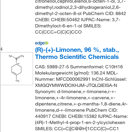
citronellol,cephrol,elenol,6-octen-1-ol, 3,7-
dimethyl,rodinol,2,3-dihydrogeraniol,2,6-
dimethyl-2-octen-8-ol PubChem CID: 8842
ChEBI: CHEBI:50462 IUPAC-Name: 3,7-
Dimethyloct-6-en-1-ol SMILES:
CC(CCC=C(C)C)CCO
(R)-(+)-Limonen, 96 %, stab.,
4
Thermo Scientific Chemicals
CAS: 5989-27-5 Summenformel: C10H16
Molekulargewicht (g/mol): 136.24 MDL-
Nummer: MFCD00062991 InChI-Schlüssel:
XMGQYMWWDOXHJM-JTQLQIEISA-N
Synonym: d-limonene,+-limonene,r-+-
limonene,+-4r-limonene,+-carvene,+-
dipentene,citrene,+-p-mentha-1,8-diene,4r-
limonene,d-+-limonene PubChem CID:
440917 ChEBI: CHEBI:15382 IUPAC-Name:
(4R)-1-Methyl-4-prop-1-en-2-ylcyclohexen
SMILES: CC(=C)[C@@H]1CCC(C)=CC1