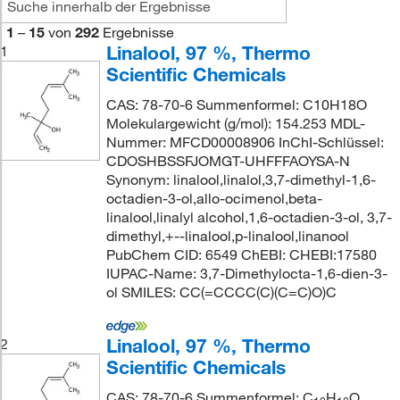
1
–
15
von
292
Ergebnisse
Linalool, 97 %, Thermo
1
Scientific Chemicals
CAS: 78-70-6 Summenformel: C10H18O
Molekulargewicht (g/mol): 154.253 MDL-
Nummer: MFCD00008906 InChI-Schlüssel:
CDOSHBSSFJOMGT-UHFFFAOYSA-N
Synonym: linalool,linalol,3,7-dimethyl-1,6-
octadien-3-ol,allo-ocimenol,beta-
linalool,linalyl alcohol,1,6-octadien-3-ol, 3,7-
dimethyl,+--linalool,p-linalool,linanool
PubChem CID: 6549 ChEBI: CHEBI:17580
IUPAC-Name: 3,7-Dimethylocta-1,6-dien-3-
ol SMILES: CC(=CCCC(C)(C=C)O)C
Linalool, 97 %, Thermo
2
Scientific Chemicals
CAS: 78-70-6 Summenformel: C
H
O