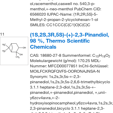
ol,racementhol,caswell no. 540,3-p-
menthol,+-neo-menthol PubChem CID:
6566020 IUPAC-Name: (1R,2R,5S)-5-
Methyl-2-propan-2-ylcyclohexan-1-ol
SMILES: CC1CCC(C(C1)O)C(C)C
(1S,2S,3R,5S)-(+)-2,3-Pinandiol,
11
98 %, Thermo Scientific
Chemicals
CAS: 18680-27-8 Summenformel: C
H
O
10
18
2
Molekulargewicht (g/mol): 170.25 MDL-
Nummer: MFCD00077851 InChI-Schlüssel:
MOILFCKRQFQVFS-OORONAJNSA-N
Synonym: 1s,2s,3r,5s-+-2,3-
pinanediol,1s,2s,3r,5s-2,6,6-trimethylbicyclo
3.1.1 heptane-2,3-diol,1s,2s,3r,5s-+-
pinanediol,+-pinanediol,pinanediol, +,unii-
y6zcv4avra,+-2-
hydroxyisopinocampheol,y6zcv4avra,1s,2s,3r,
2,3-pinanediol,bicyclo 3.1.1 heptane-2,3-