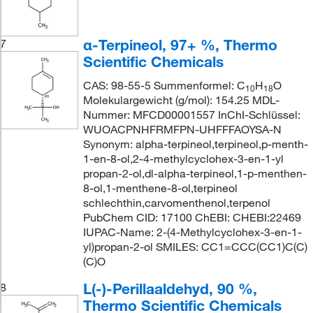
α-Terpineol, 97+ %, Thermo
7
Scientific Chemicals
CAS: 98-55-5 Summenformel: C
H
O
10
18
Molekulargewicht (g/mol): 154.25 MDL-
Nummer: MFCD00001557 InChI-Schlüssel:
WUOACPNHFRMFPN-UHFFFAOYSA-N
Synonym: alpha-terpineol,terpineol,p-menth-
1-en-8-ol,2-4-methylcyclohex-3-en-1-yl
propan-2-ol,dl-alpha-terpineol,1-p-menthen-
8-ol,1-menthene-8-ol,terpineol
schlechthin,carvomenthenol,terpenol
PubChem CID: 17100 ChEBI: CHEBI:22469
IUPAC-Name: 2-(4-Methylcyclohex-3-en-1-
yl)propan-2-ol SMILES: CC1=CCC(CC1)C(C)
(C)O
L(-)-Perillaaldehyd, 90 %,
8
Thermo Scientific Chemicals