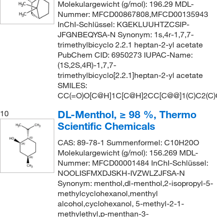
Molekulargewicht (g/mol): 196.29 MDL-
Nummer: MFCD00867808,MFCD00135943
InChI-Schlüssel: KGEKLUUHTZCSIP-
JFGNBEQYSA-N Synonym: 1s,4r-1,7,7-
trimethylbicyclo 2.2.1 heptan-2-yl acetate
PubChem CID: 6950273 IUPAC-Name:
(1S,2S,4R)-1,7,7-
trimethylbicyclo[2.2.1]heptan-2-yl acetate
SMILES:
CC(=O)O[C@H]1C[C@H]2CC[C@@]1(C)C2(C)
DL-Menthol, ≥ 98 %, Thermo
10
Scientific Chemicals
CAS: 89-78-1 Summenformel: C10H20O
Molekulargewicht (g/mol): 156.269 MDL-
Nummer: MFCD00001484 InChI-Schlüssel:
NOOLISFMXDJSKH-IVZWLZJFSA-N
Synonym: menthol,dl-menthol,2-isopropyl-5-
methylcyclohexanol,menthyl
alcohol,cyclohexanol, 5-methyl-2-1-
methylethyl,p-menthan-3-