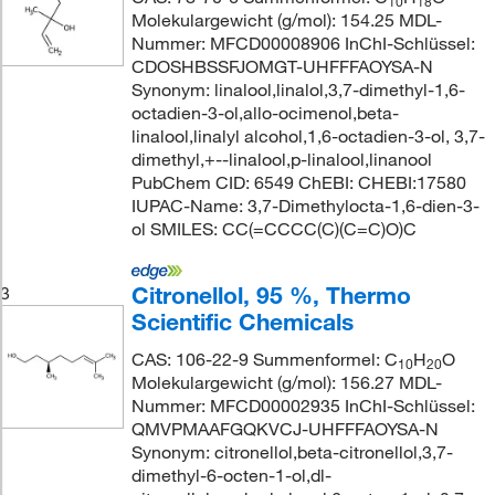
10
18
Molekulargewicht (g/mol): 154.25 MDL-
Nummer: MFCD00008906 InChI-Schlüssel:
CDOSHBSSFJOMGT-UHFFFAOYSA-N
Synonym: linalool,linalol,3,7-dimethyl-1,6-
octadien-3-ol,allo-ocimenol,beta-
linalool,linalyl alcohol,1,6-octadien-3-ol, 3,7-
dimethyl,+--linalool,p-linalool,linanool
PubChem CID: 6549 ChEBI: CHEBI:17580
IUPAC-Name: 3,7-Dimethylocta-1,6-dien-3-
ol SMILES: CC(=CCCC(C)(C=C)O)C
Citronellol, 95 %, Thermo
3
Scientific Chemicals
CAS: 106-22-9 Summenformel: C
H
O
10
20
Molekulargewicht (g/mol): 156.27 MDL-
Nummer: MFCD00002935 InChI-Schlüssel:
QMVPMAAFGQKVCJ-UHFFFAOYSA-N
Synonym: citronellol,beta-citronellol,3,7-
dimethyl-6-octen-1-ol,dl-