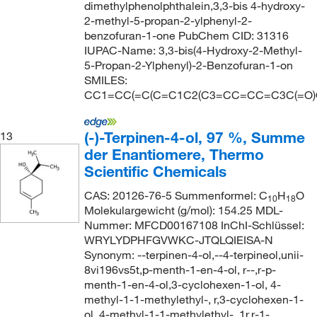
dimethylphenolphthalein,3,3-bis 4-hydroxy-
2-methyl-5-propan-2-ylphenyl-2-
benzofuran-1-one PubChem CID: 31316
IUPAC-Name: 3,3-bis(4-Hydroxy-2-Methyl-
5-Propan-2-Ylphenyl)-2-Benzofuran-1-on
SMILES:
CC1=CC(=C(C=C1C2(C3=CC=CC=C3C(=O)O2
(-)-Terpinen-4-ol, 97 %, Summe
13
der Enantiomere, Thermo
Scientific Chemicals
CAS: 20126-76-5 Summenformel: C
H
O
10
18
Molekulargewicht (g/mol): 154.25 MDL-
Nummer: MFCD00167108 InChI-Schlüssel:
WRYLYDPHFGVWKC-JTQLQIEISA-N
Synonym: --terpinen-4-ol,--4-terpineol,unii-
8vi196vs5t,p-menth-1-en-4-ol, r--,r-p-
menth-1-en-4-ol,3-cyclohexen-1-ol, 4-
methyl-1-1-methylethyl-, r,3-cyclohexen-1-
ol, 4-methyl-1-1-methylethyl-, 1r,r-1-