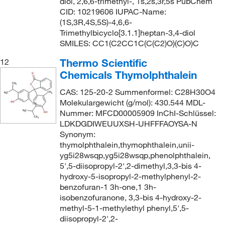
diol, 2,6,6-trimethyl-, 1s,2s,3r,5s PubChem
CID: 10219606 IUPAC-Name:
(1S,3R,4S,5S)-4,6,6-
Trimethylbicyclo[3.1.1]heptan-3,4-diol
SMILES: CC1(C2CC1C(C(C2)O)(C)O)C
Thermo Scientific
12
Chemicals Thymolphthalein
CAS: 125-20-2 Summenformel: C28H30O4
Molekulargewicht (g/mol): 430.544 MDL-
Nummer: MFCD00005909 InChI-Schlüssel:
LDKDGDIWEUUXSH-UHFFFAOYSA-N
Synonym:
thymolphthalein,thymophthalein,unii-
yg5i28wsqp,yg5i28wsqp,phenolphthalein,
5',5-diisopropyl-2',2-dimethyl,3,3-bis 4-
hydroxy-5-isopropyl-2-methylphenyl-2-
benzofuran-1 3h-one,1 3h-
isobenzofuranone, 3,3-bis 4-hydroxy-2-
methyl-5-1-methylethyl phenyl,5',5-
diisopropyl-2',2-