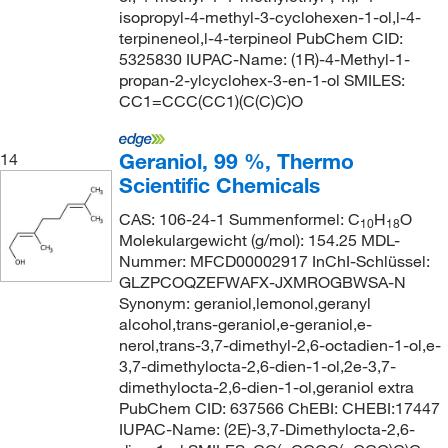
isopropyl-4-methyl-3-cyclohexen-1-ol,l-4-
terpineneol,l-4-terpineol PubChem CID:
5325830 IUPAC-Name: (1R)-4-Methyl-1-
propan-2-ylcyclohex-3-en-1-ol SMILES:
CC1=CCC(CC1)(C(C)C)O
Geraniol, 99 %, Thermo
14
Scientific Chemicals
CAS: 106-24-1 Summenformel: C
H
O
10
18
Molekulargewicht (g/mol): 154.25 MDL-
Nummer: MFCD00002917 InChI-Schlüssel:
GLZPCOQZEFWAFX-JXMROGBWSA-N
Synonym: geraniol,lemonol,geranyl
alcohol,trans-geraniol,e-geraniol,e-
nerol,trans-3,7-dimethyl-2,6-octadien-1-ol,e-
3,7-dimethylocta-2,6-dien-1-ol,2e-3,7-
dimethylocta-2,6-dien-1-ol,geraniol extra
PubChem CID: 637566 ChEBI: CHEBI:17447
IUPAC-Name: (2E)-3,7-Dimethylocta-2,6-