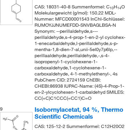
CAS: 18031-40-8 Summenformel: C
H
O
10
14
Molekulargewicht (g/mol): 150.22 MDL-
Nummer: MFCD00001543 InChI-Schlüssel:
RUMOYJJNUMEFDD-SNVBAGLBSA-N
Synonym: --perillaldehyde,s---
perillaldehyde,s-4-prop-1-en-2-yl cyclohex-
1-enecarbaldehyde,l-perillaldehyde,s-p-
mentha-1,8-dien-7-al,unii-5el0y7p6lp,--
perillaaldehyde,perillaldehyde,-,s-4-
isopropenyl-1-cyclohexene-1-
carboxaldehyde,1-cyclohexene-1-
carboxaldehyde, 4-1-methylethenyl-, 4s
PubChem CID: 2724159 ChEBI:
CHEBI:86938 IUPAC-Name: (4S)-4-Prop-1-
en-2-ylcyclohexen-1-carbaldehyd SMILES:
CC(=C)C1CCC(=CC1)C=O
Isobornylacetat, 94 %, Thermo
9
Scientific Chemicals
CAS: 125-12-2 Summenformel: C12H20O2