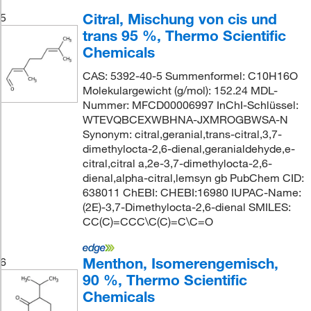
Citral, Mischung von cis und
5
trans 95 %, Thermo Scientific
Chemicals
CAS: 5392-40-5 Summenformel: C10H16O
Molekulargewicht (g/mol): 152.24 MDL-
Nummer: MFCD00006997 InChI-Schlüssel:
WTEVQBCEXWBHNA-JXMROGBWSA-N
Synonym: citral,geranial,trans-citral,3,7-
dimethylocta-2,6-dienal,geranialdehyde,e-
citral,citral a,2e-3,7-dimethylocta-2,6-
dienal,alpha-citral,lemsyn gb PubChem CID:
638011 ChEBI: CHEBI:16980 IUPAC-Name:
(2E)-3,7-Dimethylocta-2,6-dienal SMILES:
CC(C)=CCC\C(C)=C\C=O
Menthon, Isomerengemisch,
6
90 %, Thermo Scientific
Chemicals