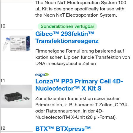
The Neon NxT Electroporation System 100-
μL Kit is designed specifically for use with
the Neon NxT Electroporation System.
10
Sonderaktionen verfügbar
Gibco™ 293fektin™
Transfektionsreagenz
Firmeneigene Formulierung basierend auf
kationischen Lipiden für die Transfektion von
DNA in eukaryotische Zellen
Lonza™ PP3 Primary Cell 4D-
11
Nucleofector™ X Kit S
Zur effizienten Transfektion spezifischer
Primärzellen, z. B. humaner T-Zellen, CD34-
oder Rattenneuronen, in der 4D-
NucleofectorTM X-Unit (20 μl-Format).
BTX™ BTXpress™
12