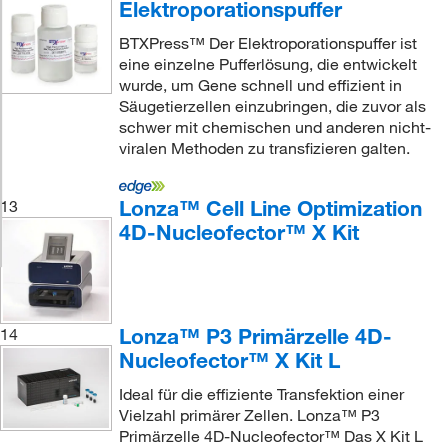
Elektroporationspuffer
BTXPress™ Der Elektroporationspuffer ist
eine einzelne Pufferlösung, die entwickelt
wurde, um Gene schnell und effizient in
Säugetierzellen einzubringen, die zuvor als
schwer mit chemischen und anderen nicht-
viralen Methoden zu transfizieren galten.
Lonza™ Cell Line Optimization
13
4D-Nucleofector™ X Kit
Lonza™ P3 Primärzelle 4D-
14
Nucleofector™ X Kit L
Ideal für die effiziente Transfektion einer
Vielzahl primärer Zellen. Lonza™ P3
Primärzelle 4D-Nucleofector™ Das X Kit L