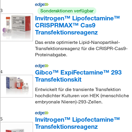
3
Sonderaktionen verfügbar
Invitrogen™ Lipofectamine™
CRISPRMAX™ Cas9
Transfektionsreagenz
Das erste optimierte Lipid-Nanopartikel-
Transfektionsreagenz für die CRISPR-Cas9-
Proteinabgabe.
Gibco™ ExpiFectamine™ 293
4
Transfektionskit
Entwickelt für die transiente Transfektion
hochdichter Kulturen von HEK (menschliche
embryonale Nieren)-293-Zellen.
Invitrogen™ Lipofectamine™
5
Transfektionsreagenz