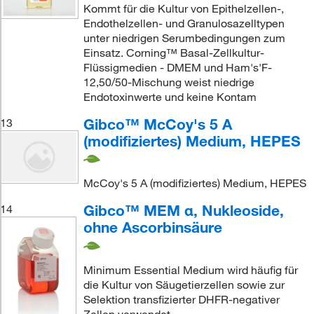
Kommt für die Kultur von Epithelzellen-,
Endothelzellen- und Granulosazelltypen
unter niedrigen Serumbedingungen zum
Einsatz. Corning™ Basal-Zellkultur-
Flüssigmedien - DMEM und Ham's'F-
12,50/50-Mischung weist niedrige
Endotoxinwerte und keine Kontam
Gibco™ McCoy's 5 A
13
(modifiziertes) Medium, HEPES
McCoy's 5 A (modifiziertes) Medium, HEPES
Gibco™ MEM α, Nukleoside,
14
ohne Ascorbinsäure
Minimum Essential Medium wird häufig für
die Kultur von Säugetierzellen sowie zur
Selektion transfizierter DHFR-negativer
Zellen verwendet