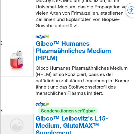
McCoy's 5A Medium (modifiziert) ist ein
Universal-Medium, das die Propagation von
vielen Arten von Primärzellen, etablierten
Zelllinien und Explantaten von Biopsie-
Gewebe unterstützt.
Gibco™ Humanes
2
Plasmaähnliches Medium
(HPLM)
Gibco Humanes Plasmaähnliches Medium
(HPLM) ist so konzipiert, dass es der
natürlichen zellulären Umgebung im Körper
ähnelt und das Stoffwechselprofil des
menschlichen Plasmas imitiert.
3
Sonderaktionen verfügbar
Gibco™ Leibovitz's L15-
Medium, GlutaMAX™
Supplement